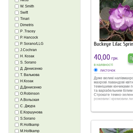
Ness
W. Smith
Swift
Tinari
Dimetris
P .Tracey
P. Hancock
Buckeye Lilac Spri
P. Sorano/LLG
J.Cochran
40,00
Н. Козак
грн.
П
S. Sorano
в наявності
Д. Денисенко
листочок
Т. Валькова
Дуже великі напівмахро
Н.Козак
махрові лавандові квіти
темнішими кінчиками 
Д.Денисенко
та варіабельним білим
O.Robinson
Строкате темно-зелен
рожевим і кремовим ли
А.Вольская
С. Джура
Е.Коршунова
S.Sorano
R.Holtkamp
M.Holtkamp