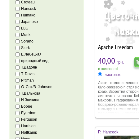
Croteau
Hancock
Humako
Japanese
LLG
Munk
Sorano
Apache Freedom
Stork
Е.Лебецкая
40,00
природный вид
грн.
П
Т.Дадоян
в наявності
T. Davis
листочок
Pittman
Листя темно-зеленого 
G. Cox/B. Johnson
біло-рожевою пістряві
краю. Зворотня сторон
Т.Валькова
листочків - червона. Кв
И.Заикина
махрові, з гафрованим 
бордово-рожево-корал
Boone
кольору з темними вер
Eyerdom
пелюстками. У прохол
умовах вирощування на
Ferguson
пелюстках може з’явля
Harrison
зелена кайма.
P. Hancock
Holtkamp