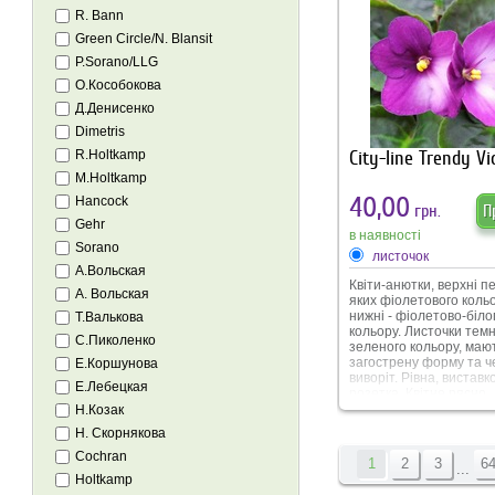
R. Bann
Green Circle/N. Blansit
P.Sorano/LLG
О.Кособокова
Д.Денисенко
Dimetris
City-line Trendy Vi
R.Holtkamp
M.Holtkamp
40,00
Hancock
грн.
П
Gehr
в наявності
Sorano
листочок
А.Вольская
Квіти-анютки, верхні п
А. Вольская
яких фіолетового кольо
нижні - фіолетово-біло
Т.Валькова
кольору. Листочки темн
С.Пиколенко
зеленого кольору, маю
загострену форму та 
Е.Коршунова
виворіт. Рівна, виставк
Е.Лебецкая
розетка. Квітне рясно.
Н.Козак
Н. Скорнякова
Cochran
1
2
3
6
...
Holtkamp