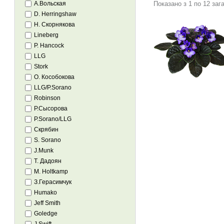
Показано з 1 по 12 зага
А.Вольская
D. Herringshaw
Н. Скорнякова
Lineberg
P. Hancock
LLG
Stork
О. Кособокова
LLG/P.Sorano
Robinson
Р.Сысорова
P.Sorano/LLG
Скрябин
S. Sorano
J.Munk
Т. Дадоян
M. Holtkamp
З.Герасимчук
Humako
Jeff Smith
Goledge