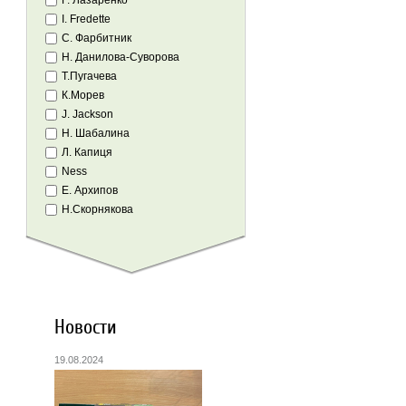
Г. Лазаренко
I. Fredette
С. Фарбитник
Н. Данилова-Суворова
Т.Пугачева
К.Морев
J. Jackson
Н. Шабалина
Л. Капиця
Ness
Е. Архипов
Н.Скорнякова
Новости
19.08.2024