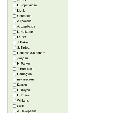
J.Swift
Е. Коршунова
Munk
Champion
А.Грачева
А. Щербаков
L. Hotkamp
Laufer
J. Baker
S. Tirdea
Horikoshi/Shinohara
Дадоян
H. Parker
Т. Валькова
Harrington
неизвестен
Каткин
С. Джура
Н. Козак
Williams
Swift
А. Печереева