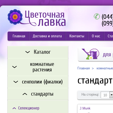
(044
(099
Главная
Доставка и оплата
Контакты
О нас
Ста
Каталог
для
комнатные
комнатные
Главная
растения
стандар
сенполии (фиалки)
стандарты
На сторінці:
10
Селекционер
J.Munk