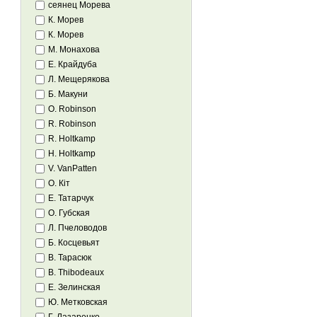
сеянец Морева
К. Морев
К. Морев
М. Монахова
Е. Крайдуба
Л. Мещерякова
Б. Макуни
O. Robinson
R. Robinson
R. Holtkamp
H. Holtkamp
V. VanPatten
О. Кіт
Е. Татарчук
О. Губская
Л. Пчеловодов
Б. Косцевьят
В. Тарасюк
B. Thibodeaux
Е. Зелинская
Ю. Метковская