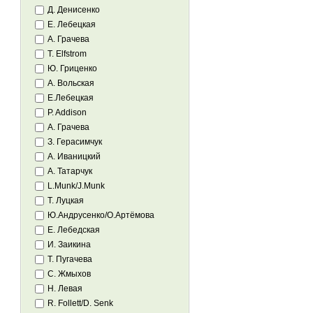
Д. Денисенко
Е. Лебецкая
А. Грачева
T. Elfstrom
Ю. Гриценко
А. Вольская
Е.Лебецкая
P. Addison
А. Грачева
З. Герасимчук
А. Иваницкий
А. Татарчук
L.Munk/J.Munk
Т. Луцкая
Ю.Андрусенко/О.Артёмова
Е. Лебедская
И. Заикина
Т. Пугачева
С. Жмыхов
Н. Левая
R. Follett/D. Senk