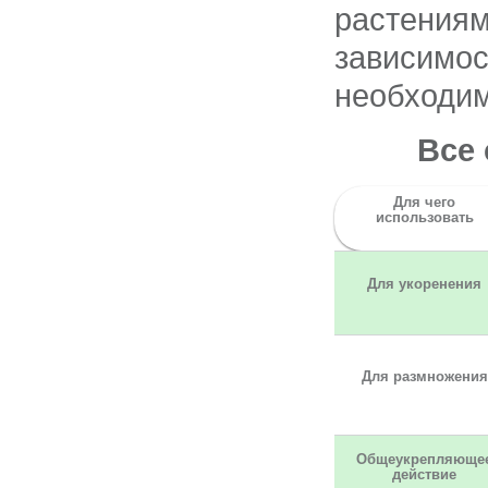
растениям 
зависимос
необходим
Все 
Для чего
использовать
Для укоренения
Для размножения
Общеукрепляюще
действие