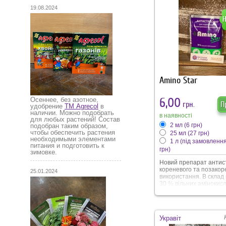
19.08.2024
Amino Star
6,00
Осеннее, без азотное,
грн.
П
удобрение
ТМ Agrecol
в
наличии. Можно подобрать
в наявності
для любых растений! Состав
2 мл
(6 грн)
подобран таким образом,
чтобы обеспечить растения
25 мл
(27 грн)
необходимыми элементами
1 л (під замовленн
питания и подготовить к
грн)
зимовке.
Новий препарат антис
кореневого та позакор
25.01.2024
використання. В склад
30 % вільних амінокисло
будівельним матеріал
росту та розвитку кліти
Амінокислоти швидко
проникають в середину 
Укравіт
приймають участь в си
білкових речовин. За р