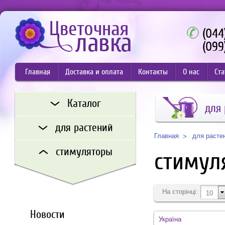
(044
(099
Главная
Доставка и оплата
Контакты
О нас
Ста
Каталог
для
для растений
для расте
Главная
стимуляторы
стимул
На сторінці:
10
Новости
Україна