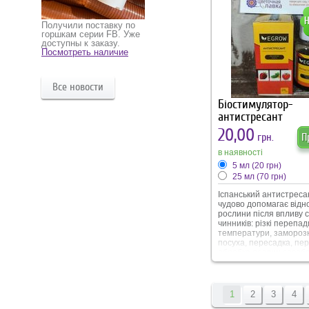
плями після оприскува
упаковці 10 мл
Получили поставку по
горшкам серии FB. Уже
доступны к заказу.
Посмотреть наличие
Все новости
Біостимулятор-
антистресант
20,00
грн.
П
в наявності
5 мл
(20 грн)
25 мл
(70 грн)
Іспанський антистресан
чудово допомагає відн
рослини після впливу 
чинників: різкі перепад
температури, заморозк
посуха, пересадка, пер
обробка рослин засоб
захисту, відновлення 
після шкідників та хвор
клад входять L-амінок
рослинного походженн
1
2
3
4
композицією “цинк+мар