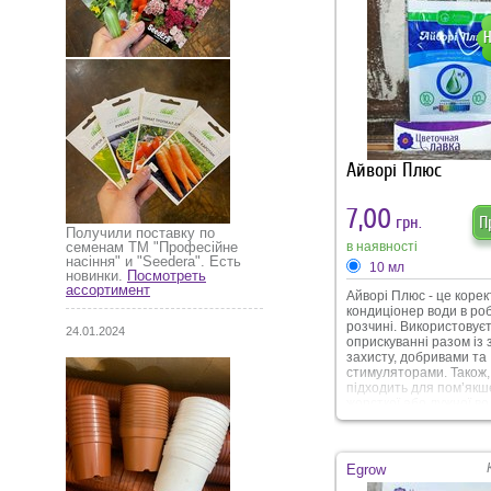
активного росту, росл
долає стресові умови
вирощування.
Айворі Плюс
7,00
грн.
П
Получили поставку по
в наявності
семенам ТМ "Професійне
насіння" и "Seedera". Есть
10 мл
новинки.
Посмотреть
ассортимент
Айворі Плюс - це корек
кондиціонер води в ро
розчині. Використовує
24.01.2024
оприскуванні разом із
захисту, добривами та
стимуляторами. Також,
підходить для пом’як
жорсткої або лужної во
Завдяки пом’якшенню 
добрива. Стимулятори
засоби захисту працю
ефективніше і скоріше 
Egrow
пом’якшена вода не з