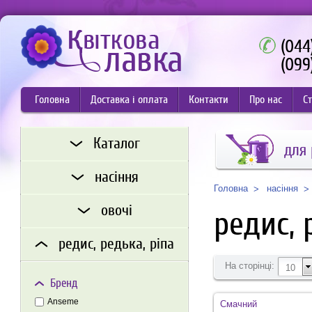
(044
(099
Головна
Доставка і оплата
Контакти
Про нас
Ст
Каталог
для
насіння
насіння
Головна
овочі
редис, 
редис, редька, ріпа
На сторінці:
10
Бренд
Anseme
Смачний