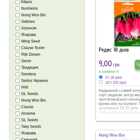
Kitano
Nunhems
Nong Woo Bio
Satimex
Агроном
Яскрава
Wing Seed
Clause Tezier
Редис 18 днів
Rijk Zwaan
Semo
9,00
грн.
П
Традиция
в наявності
Seedera
3 г
(9 грн)
Sedos Украина
10 г
(25 грн)
Hild
Надранній і самий по
GL Seeds
сорт редиски, котру мо
протягом всього сезону,
Nong Woo Bio
вдома або на балконі. 
Clause
дозрівання 18-20 днів.
Коренеплоди подовже
Anseme
форми, довжиною 5-7 см
GL Seeds
Мʼякоть білосніжна, хр
соковита, має ніжно-го
Taky Seeds
смак. Сорт стійкий до
Яскрава
стрілкування.
Nong Woo Bio
Смачний