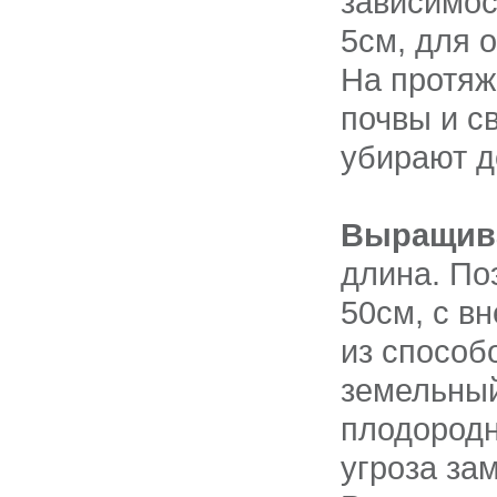
зависимос
5см, для 
На протяж
почвы и с
убирают д
Выращива
длина. По
50см, с в
из способ
земельный
плодородн
угроза зам