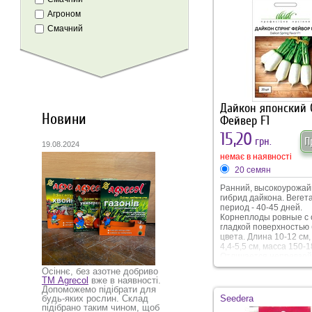
Агроном
Смачний
Дайкон японский 
Новини
Фейвер F1
15,20
грн.
П
19.08.2024
немає в наявності
20 семян
Ранний, высокоурожа
гибрид дайкона. Веге
период - 40-45 дней.
Корнеплоды ровные с 
гладкой поверхностью
цвета. Длина 10-12 см
4,4-5,5 см, масса 150-18
Отличается непревзо
вкусовыми качествами.
Осіннє, без азотне добриво
белоснежная, вкусная,
ТМ Agrecol
вже в наявності.
хрустящая, без острог
Допоможемо підібрати для
привкуса. Рекомендует
Seedera
будь-яких рослин. Склад
употребления в свежем
підібрано таким чином, щоб