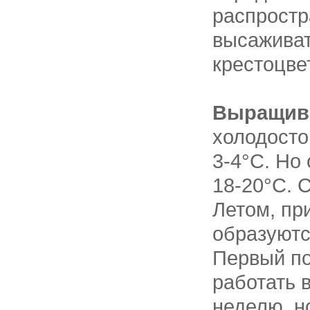
распростр
высаживат
крестоцве
Выращива
холодосто
3-4°С. Но
18-20°С. 
Летом, пр
образуютс
Первый по
работать 
неделю, н