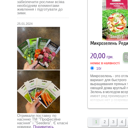
кратковременного хра
забезпечити рослини всіма
Подходит для выращив
необхідним елементами
в открытом грунте так 
живлення і підготувати до
зими.
теплице.
25.01.2024
Микрозелень Ред
20,00
грн.
П
немає в наявності
10г
Микрозелень - это от
вариант для быстрого
выращивания пряных т
овощей дома круглый г
Зелень в молодом воз
имеет ряд преимущест
которых нет у созревш
растений. В ней содер
40 раз больше питате
веществ. Микрозелень
Отримали поставку по
улучшает пищеварени
насінню ТМ "Професійне
защищает организм от
1
2
3
4
насіння" і "Seedera". Є класні
накопления вредных в
новинки.
Подивитись
организме, придает б