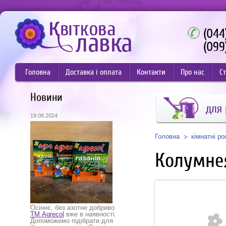
(044
(099
Головна
Доставка і оплата
Контакти
Про нас
Ст
Новини
для
19.08.2024
Головна
кімнатні р
Колумне
Осіннє, без азотне добриво
ТМ Agrecol
вже в наявності.
Допоможемо підібрати для