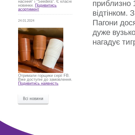
приблизно 1
насіння" і "Seedera". Є класні
новинки.
Подивитись
асортимент
відтінком. 
Пагони дося
24.01.2024
дуже вузьк
нагадує тиг
Отримали горщики серії FB.
Вже доступні до замовлення.
Подивитись наявність
Всі новини