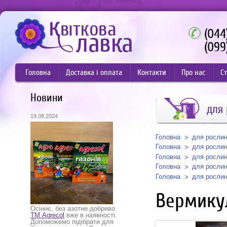
(044
(099
Головна
Доставка і оплата
Контакти
Про нас
Ст
Новини
для
19.08.2024
Головна
для росли
Головна
для росли
Головна
для росли
Головна
для росли
Головна
для росли
Вермику
Осіннє, без азотне добриво
ТМ Agrecol
вже в наявності.
Допоможемо підібрати для