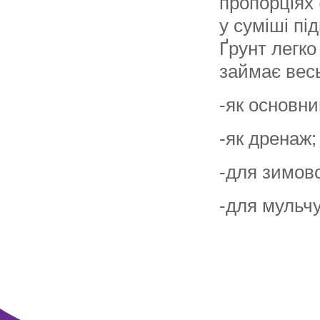
пропорціях 
у суміші пі
Ґрунт легко
займає весь
-як основни
-як дренаж;
-для зимово
-для мульчу