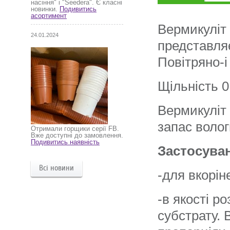
насіння" і "Seedera". Є класні
новинки.
Подивитись
асортимент
Вермикуліт 
24.01.2024
представляє
Повітряно-і
Щільність 0
Вермикуліт
запас волог
Отримали горщики серії FB.
Вже доступні до замовлення.
Подивитись наявність
З
астосува
Всі новини
-для вкорін
-в якості р
субстрату. 