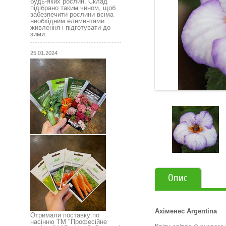
будь-яких рослин. Склад
підібрано таким чином, щоб
забезпечити рослини всіма
необхідним елементами
живлення і підготувати до
зими.
25.01.2024
Опис
Ахіменес Argentina
Отримали поставку по
насінню ТМ "Професійне