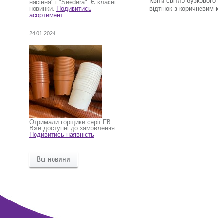
Квіти світло-бузковог
насіння" і "Seedera". Є класні
відтінок з коричневим 
новинки.
Подивитись
асортимент
24.01.2024
Отримали горщики серії FB.
Вже доступні до замовлення.
Подивитись наявність
Всі новини