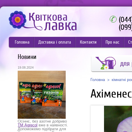
(044
(099
Головна
Доставка і оплата
Контакти
Про нас
Ст
Новини
для
19.08.2024
Головна
кімнатні р
Ахіменес
Осіннє, без азотне добриво
ТМ Agrecol
вже в наявності.
Допоможемо підібрати для