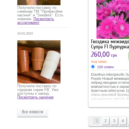
высаживания так и для
в композициях.
Получили поставку по
семенам ТМ "Професійне
насіння" и "Seedera". Есть
новинки.
Посмотреть
ассортимент
24.01.2024
Гвоздика межвид
Супра F1 Пурпурн
260,00
грн.
под заказ
100 семян
Dianthus interspecific S
Purple Новый межвидо
гибрид гвоздики отлич
Получили поставку по
компактностью и хара
горшкам серии FB. Уже
букетным габитусом. Ц
доступны к заказу.
очень красивой формы
Посмотреть наличие
насыщенных цветов. 
растения 25-30 см, ши
кустика 30-35 см. Зацв
через три месяца от п
Все новости
обильно цветет весь с
Устойчива к жаре и за
1
2
3
4