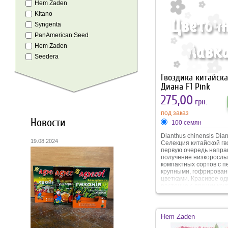
Hem Zaden
Kitano
Syngenta
PanAmerican Seed
Hem Zaden
Seedera
Гвоздика китайск
Диана F1 Pink
275,00
грн.
под заказ
Новости
100 семян
Dianthus chinensis Dia
19.08.2024
Селекция китайской гв
первую очередь напра
получение низкорослы
компактных сортов с п
крупными, гофрирова
цветками. Красивое о
растение с яркими кр
цветами. Куст компакт
высотой 20-25 см. Цве
обильное, раннее и
продолжительное. Мо
Hem Zaden
использовать как горш