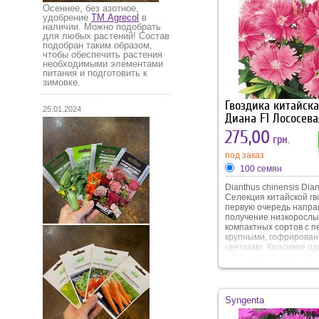
Подходят как для один
Осеннее, без азотное,
высаживания так и для
удобрение
ТМ Agrecol
в
в композициях.
наличии. Можно подобрать
для любых растений! Состав
подобран таким образом,
чтобы обеспечить растения
необходимыми элементами
питания и подготовить к
зимовке.
Гвоздика китайск
25.01.2024
Диана F1 Лососева
275,00
грн.
под заказ
100 семян
Dianthus chinensis Dia
Селекция китайской гв
первую очередь напра
получение низкорослы
компактных сортов с п
крупными, гофрирова
цветками. Красивое о
растение с яркими кр
цветами. Куст компакт
высотой 20-25 см. Цве
обильное, раннее и
продолжительное. Мо
Syngenta
использовать как горш
Подходят как для один