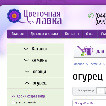
(044
(099
Главная
Доставка и оплата
Контакты
О нас
Ста
Каталог
для 
семена
семена
Главная
овощи
огурец
огурец
На странице:
10
Сроки созревания
ультра ранний
Nong Woo Bio