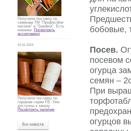
углекисло
Предшеств
Получили поставку по
семенам ТМ "Професійне
насіння" и "Seedera". Есть
бобовые, т
новинки.
Посмотреть
ассортимент
24.01.2024
Посев.
Ог
посевом с
огурца за
семян – 2
При выра
Получили поставку по
торфотабл
горшкам серии FB. Уже
доступны к заказу.
предохран
Посмотреть наличие
огурцов в
Все новости