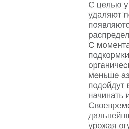
С целью у
удаляют п
появляютс
распредел
С момента
подкормки
органичес
меньше аз
подойдут 
начинать 
Своевреме
дальнейши
урожая ог