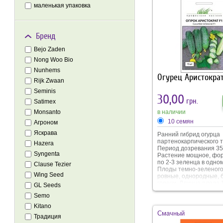
маленькая упаковка
Бренд
Bejo Zaden
Nong Woo Bio
Nunhems
Огурец Аристократ
Rijk Zwaan
Seminis
30,00
грн.
Satimex
в наличии
Monsanto
10 семян
Агроном
Яскрава
Ранний гибрид огурца
партенокарпического т
Hazera
Период дозревания 35
Syngenta
Растение мощное, фо
по 2-3 зеленца в одном
Clause Tezier
Плоды темно-зеленого
Wing Seed
ровные, однородные, 
горечи. Длинна плода 
GL Seeds
см, без внутренних пус
Semo
Рекомендуется выращи
закрытом и открытом г
Kitano
Гибрид идеально подх
Смачный
Традиция
засолки, устойчив к с