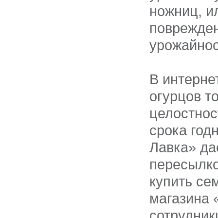
ножниц, и
поврежден
урожайнос
В интерне
огурцов т
целостнос
срока год
Лавка» да
пересылко
купить се
магазина 
сотрудни