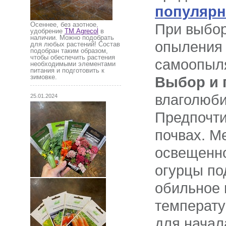
популярн
Осеннее, без азотное,
При выбор
удобрение
ТМ Agrecol
в
наличии. Можно подобрать
опыления 
для любых растений! Состав
подобран таким образом,
чтобы обеспечить растения
самоопыля
необходимыми элементами
питания и подготовить к
зимовке.
Выбор и 
влаголюби
25.01.2024
Предпочти
почвах. М
освещенно
огурцы по
обильное 
температу
для начал