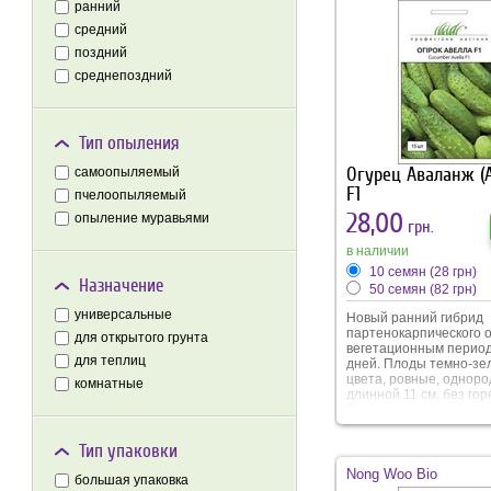
ранний
средний
поздний
среднепоздний
Тип опыления
Огурец Аваланж (
самоопыляемый
F1
пчелоопыляемый
28,00
опыление муравьями
грн.
в наличии
10 семян
(28 грн)
Назначение
50 семян
(82 грн)
универсальные
Новый ранний гибрид
партенокарпического о
для открытого грунта
вегетационным перио
для теплиц
дней. Плоды темно-зе
цвета, ровные, одноро
комнатные
длинной 11 см, без гор
Растение мощное, фо
2-3 завязи в междоузл
устойчив к болезням. 
Тип упаковки
для употребления в с
виде и для консервиро
Nong Woo Bio
большая упаковка