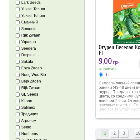
условиям выращивани
Lark Seeds
Yuksei Tohum
Yuksel Tohum
Смачный
Semenis
Rjik Zwaan
Украина
Огурец Веселая К
Seedera
F1
Гавриш
9,00
грн.
Sakata
Enza Zaden
в наличии
Nong Woo Bio
1 г
Bejo Zaden
Самоопыляемый сред
ранний (43-48 дней) г
Rijk Zwaan
огурца. Плоды светло-
GL Seeds
цвета, со средними бу
длинной 7-9 см. Отме
Kitano
вкусовые качества. Со
Satimex
ценится за устойчивост
корневым гнилям. При
Традиция
выращивания в открыт
Агроном
закрытом грунте. В упа
Semo
1
2
3
1
Nunhems
...