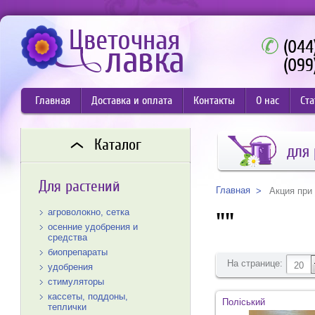
(044
(099
Главная
Доставка и оплата
Контакты
О нас
Ста
Каталог
для 
Для растений
Главная
Акция при
агроволокно, сетка
""
осенние удобрения и
средства
биопрепараты
На странице:
20
удобрения
стимуляторы
кассеты, поддоны,
Поліський
теплички