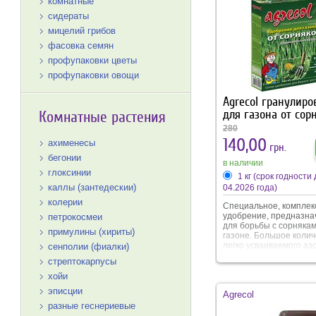
регулируется природ
комнатные
экологическими факто
сидераты
такими как влажность 
температура.
мицелий грибов
фасовка семян
профупаковки цветы
профупаковки овощи
Agrecol гранулиро
для газона от сор
Комнатные растения
280
140,00
ахименесы
грн.
бегонии
в наличии
глоксинии
1 кг (срок годности 
каллы (зантедескии)
04.2026 года)
колерии
Специальное, комплек
удобрение, предназна
петрокосмеи
для борьбы с сорнякам
примулины (хириты)
газоне. Большое колич
легко усваиваемого аз
сенполии (фиалки)
кальция в составе удо
стрептокарпусы
стимулирует активный
газона. За счет этого
хойи
подавляется рост сорн
эписции
Agrecol
Благодаря специфике,
удобрение экономное и
разные геснериевые
использовании.