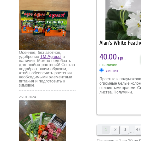
удобрения способству
хорошему старту газо
весной.
Alan's White Feath
Осеннее, без азотное,
40,00
удобрение
ТМ Agrecol
в
грн.
наличии. Можно подобрать
для любых растений! Состав
в наличии
подобран таким образом,
листик
чтобы обеспечить растения
необходимыми элементами
Простые и полумахро
питания и подготовить к
огромные белые колок
зимовке.
волнистыми краями. С
листва. Полумини.
25.01.2024
1
2
3
47
...
Показано с 1 по 20 из 