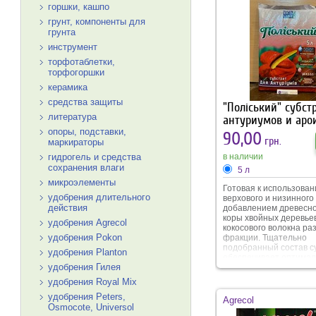
горшки, кашпо
грунт, компоненты для
грунта
инструмент
торфотаблетки,
торфогоршки
керамика
средства защиты
"Поліський" субст
литература
антуриумов и аро
опоры, подставки,
90,00
грн.
маркираторы
в наличии
гидрогель и средства
сохранения влаги
5 л
микроэлементы
Готовая к использован
удобрения длительного
верхового и низинного
действия
добавлением древесног
коры хвойных деревьев
удобрения Agrecol
кокосового волокна ра
удобрения Pokon
фракции. Тщательно
подобранный состав с
удобрения Planton
обеспечивает оптима
удобрения Гилея
водо- и воздухопрониц
Наличие верхового то
удобрения Royal Mix
кокосового волокна и ч
удобрения Peters,
стимулирует рост корн
Agrecol
также защищает их от
Osmocote, Universol