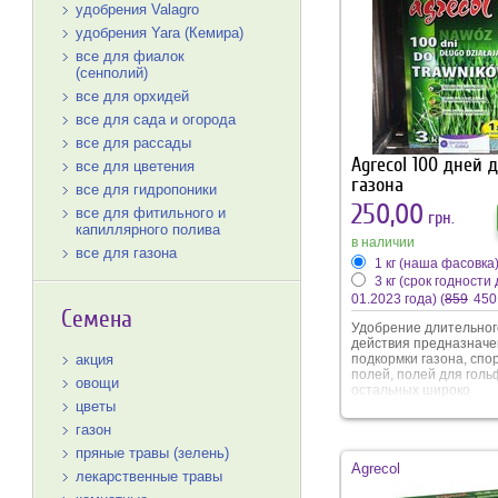
повреждений при пере
удобрения Valagro
создает эффект термо
защиты от перегрева 
удобрения Yara (Кемира)
переохлаждения. Угол
все для фиалок
эффективно предотвр
(сенполий)
развитие патогенной
микрофлоры. Содерж
все для орхидей
микроэлементов спосо
все для сада и огорода
цветению, усиливает
насыщенность окраски
все для рассады
Agrecol 100 дней 
все для цветения
газона
все для гидропоники
250,00
все для фитильного и
грн.
капиллярного полива
в наличии
все для газона
1 кг (наша фасовка
3 кг (срок годности 
01.2023 года)
(
859
450
Семена
Удобрение длительног
действия предназначе
подкормки газона, спо
акция
полей, полей для голь
овощи
остальных широко
эксплуатируемых трав
цветы
поверхностей, находя
газон
в затененных так и со
местах. Гранулы обес
пряные травы (зелень)
постепенное выделен
Agrecol
лекарственные травы
питательных веществ,