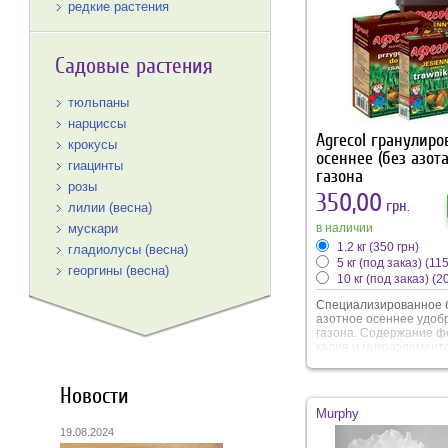
редкие растения
Садовые растения
тюльпаны
нарциссы
Agrecol гранулиро
крокусы
осеннее (без азота
гиацинты
газона
розы
350,00
грн.
лилии (весна)
в наличии
мускари
1.2 кг
(350 грн)
гладиолусы (весна)
5 кг (под заказ)
(115
георгины (весна)
10 кг (под заказ)
(2
Специализированное 
азотное осеннее удоб
газона. Содержание ф
калия и микроэлемент
позволяют подготовить
зимнему периоду. Выс
содержание калия
Новости
предотвращает потер
Murphy
вымерзания, фосфор
способствует наращи
19.08.2024
корневой. Внесение о