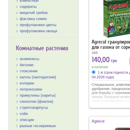
регулируется природ
комнатные
экологическими факто
сидераты
такими как влажность 
температура.
мицелий грибов
фасовка семян
профупаковки цветы
профупаковки овощи
Agrecol гранулиро
для газона от сор
Комнатные растения
280
140,00
ахименесы
грн.
бегонии
в наличии
глоксинии
1 кг (срок годности 
каллы (зантедескии)
04.2026 года)
колерии
Специальное, комплек
удобрение, предназна
петрокосмеи
для борьбы с сорнякам
примулины (хириты)
газоне. Большое колич
легко усваиваемого аз
сенполии (фиалки)
кальция в составе удо
стрептокарпусы
стимулирует активный
газона. За счет этого
хойи
подавляется рост сорн
эписции
Agrecol
Благодаря специфике,
удобрение экономное и
разные геснериевые
использовании.