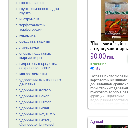
горшки, кашпо
грунт, компоненты для
грунта
инструмент
торфотаблетки,
торфогоршки
керамика
средства защиты
"Поліський" субст
литература
антуриумов и аро
опоры, подставки,
90,00
грн.
маркираторы
в наличии
гидрогель и средства
сохранения влаги
5 л
микроэлементы
Готовая к использован
удобрения длительного
верхового и низинного
действия
добавлением древесног
коры хвойных деревьев
удобрения Agrecol
кокосового волокна ра
удобрения Pokon
фракции. Тщательно
подобранный состав с
удобрения Planton
обеспечивает оптима
удобрения Гилея
водо- и воздухопрониц
Наличие верхового то
удобрения Royal Mix
кокосового волокна и ч
удобрения Peters,
стимулирует рост корн
Agrecol
также защищает их от
Osmocote, Universol