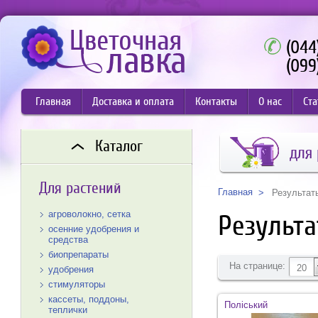
(044
(099
Главная
Доставка и оплата
Контакты
О нас
Ста
Каталог
для 
Для растений
Главная
Результат
агроволокно, сетка
Результа
осенние удобрения и
средства
биопрепараты
На странице:
20
удобрения
стимуляторы
кассеты, поддоны,
Поліський
теплички