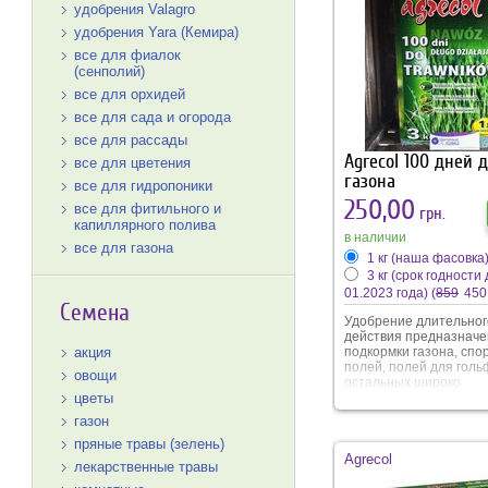
повреждений при пере
удобрения Valagro
создает эффект термо
защиты от перегрева 
удобрения Yara (Кемира)
переохлаждения. Угол
все для фиалок
эффективно предотвр
(сенполий)
развитие патогенной
микрофлоры. Содерж
все для орхидей
микроэлементов спосо
все для сада и огорода
цветению, усиливает
насыщенность окраски
все для рассады
Agrecol 100 дней 
все для цветения
газона
все для гидропоники
250,00
все для фитильного и
грн.
капиллярного полива
в наличии
все для газона
1 кг (наша фасовка
3 кг (срок годности 
01.2023 года)
(
859
450
Семена
Удобрение длительног
действия предназначе
подкормки газона, спо
акция
полей, полей для голь
овощи
остальных широко
эксплуатируемых трав
цветы
поверхностей, находя
газон
в затененных так и со
местах. Гранулы обес
пряные травы (зелень)
постепенное выделен
Agrecol
лекарственные травы
питательных веществ,