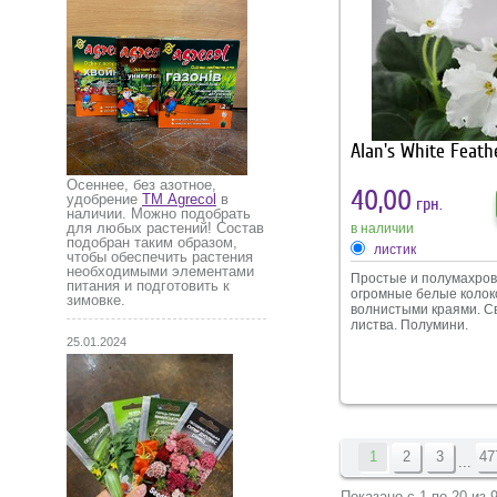
удобрения способству
хорошему старту газо
весной.
Alan's White Feath
Осеннее, без азотное,
40,00
удобрение
ТМ Agrecol
в
грн.
наличии. Можно подобрать
для любых растений! Состав
в наличии
подобран таким образом,
листик
чтобы обеспечить растения
необходимыми элементами
Простые и полумахро
питания и подготовить к
огромные белые колок
зимовке.
волнистыми краями. С
листва. Полумини.
25.01.2024
1
2
3
47
...
Показано с 1 по 20 из 