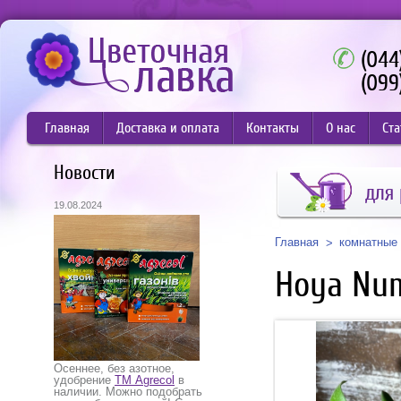
(044
(099
Главная
Доставка и оплата
Контакты
О нас
Ста
Новости
для 
19.08.2024
Главная
комнатные 
Hoya Num
Осеннее, без азотное,
удобрение
ТМ Agrecol
в
наличии. Можно подобрать