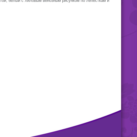
стой, белый с лиловым венозным рисунком по лепесткам и