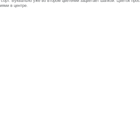
сорт. Буквально уже во втором цветении зацветает шапкой. Цветок про
ями в центре.