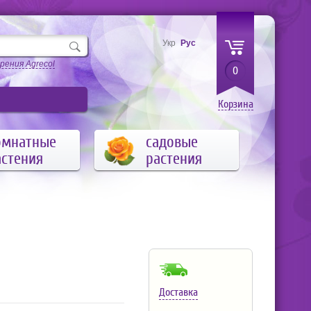
Укр
Рус
рения Agrecol
0
Корзина
омнатные
садовые
астения
растения
Доставка