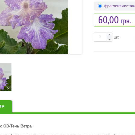
фрагмент листоч
60,00
грн.
шт.
ие
с OD-Тень Ветра