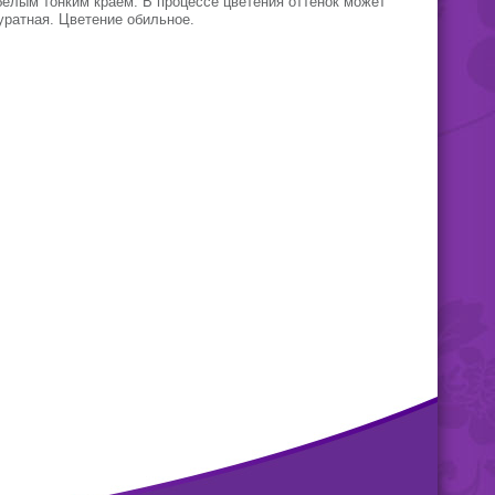
белым тонким краем. В процессе цветения оттенок может
куратная. Цветение обильное.