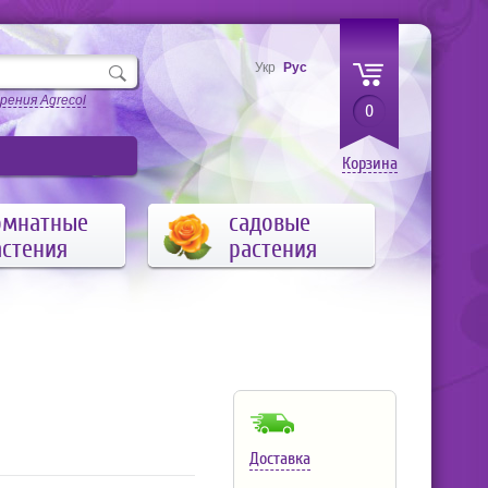
Укр
Рус
рения Agrecol
0
Корзина
омнатные
садовые
астения
растения
Доставка