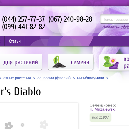
(044) 257-77-37
(067) 240-98-28
(099) 441-82-82
Например:
удоб
с
Статьи
к
для растений
семена
р
мнатные растения
сенполии (фиалки)
мини/полумини
r's Diablo
Селекционер:
K. Muzalewski
Код 11907