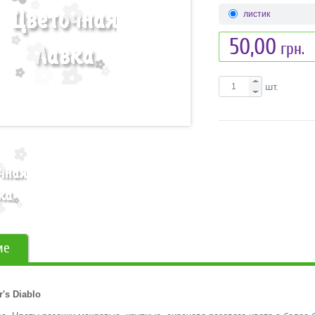
листик
50,00
грн.
шт.
ие
's Diablo