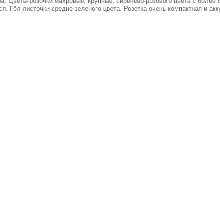
. Цветы-розочки махровые, крупные, сиренево-розового цвета с более 
ся. Гёл-листочки средне-зеленого цвета. Розетка очень компактная и ак