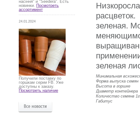
насіння" и "Seedera". Есть
Низкоросла
новинки.
Посмотреть
ассортимент
расцветок.
24.01.2024
зеленая. М
меняющимся
выращивани
применении
зеленая лис
Минимальная всхоже
Получили поставку по
Форма выпуска семян
горшкам серии FB. Уже
Высота в горшке
доступны к заказу.
Посмотреть наличие
Диаметр контейнера
Количество семянв 1г
Габитус
Все новости