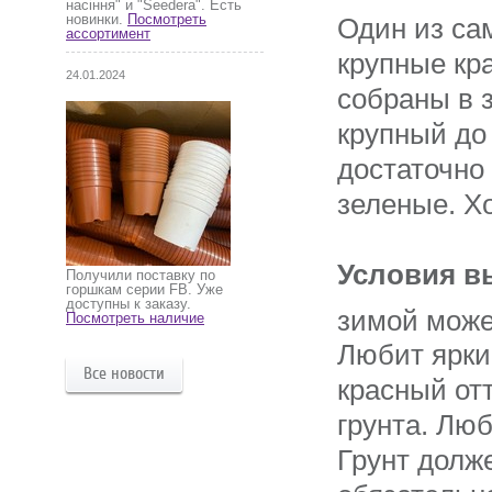
насіння" и "Seedera". Есть
новинки.
Посмотреть
Один
из
са
ассортимент
крупные
кр
24.01.2024
собраны
в
крупный
до
достаточно
зеленые
.
Х
Условия
в
Получили поставку по
горшкам серии FB. Уже
доступны к заказу.
зимой
може
Посмотреть наличие
Любит
ярк
Все новости
красный
от
грунта
.
Люб
Грунт
долж