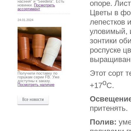
опоре. Лис
насіння" и "Seedera". Есть
новинки.
Посмотреть
ассортимент
Цветы в фо
лепестков 
24.01.2024
уловимый, 
зонтики оби
роспуске ц
выращивани
Этот сорт 
Получили поставку по
горшкам серии FB. Уже
о
доступны к заказу.
+17
С.
Посмотреть наличие
Освещение
Все новости
притенять.
Полив:
уме