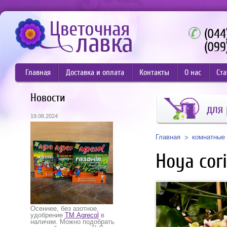
(044
(099
Главная
Доставка и оплата
Контакты
О нас
Ста
Новости
для 
19.08.2024
Главная
комнатные 
Hoya cor
Осеннее, без азотное,
удобрение
ТМ Agrecol
в
наличии. Можно подобрать