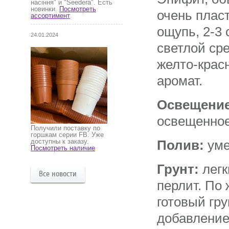
насіння" и "Seedera". Есть
новинки.
Посмотреть
очень плас
ассортимент
ощупь, 2-3 
24.01.2024
светлой ср
желто-крас
аромат.
Освещение
освещенное
Получили поставку по
горшкам серии FB. Уже
доступны к заказу.
Полив:
уме
Посмотреть наличие
Грунт:
легк
Все новости
перлит. По
готовый гру
добавление