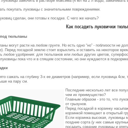
 луковицы замочить в растворе Максима (4 мл на 2 л воды, замачивать в
ать покупать луковицы с значительными повреждениями.
уковиц сделан, они готовы к посадке. С чего же начать?
Как посадить луковички тюль
 под тюльпаны
аны могут расти на любом грунте. Но есть одно “но” - поблизости не до
е). Перед посадкой землю стоит взрыхлить и оставить на некоторое врем
ть любое удобрения: для тюльпанов или любых других цветов, суперфо
 луковицы пока что и в спящем состоянии, но они нуждаются в подкормк
адки
ято сажать на глубину 3-х ее диаметров (например, если луковица 4см, т
ыше на пару см.
Последние несколько лет все попу
чем их преимущество?
Главным образом - это то, что лук
от грызунов.
Перед посадкой в корзинку насыпа
корзинкой помещают в открытый грун
Если корзинка высокая, луковицы 
поздние сорта (у них самые крупны
посадить средние луковицы и опять