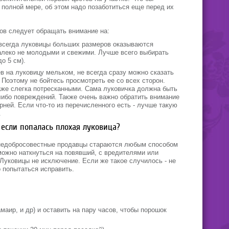
 полной мере, об этом надо позаботиться еще перед их
тов следует обращать внимание на:
всегда луковицы больших размеров оказываются
алеко не молодыми и свежими. Лучше всего выбирать
о 5 см).
 на луковицу мельком, не всегда сразу можно сказать
. Поэтому не бойтесь просмотреть ее со всех сторон.
же слегка потресканными. Сама луковичка должна быть
-либо повреждений. Также очень важно обратить внимание
рней. Если что-то из перечисленного есть - лучше такую
.
 если попалась плохая луковица?
 недобросовестные продавцы стараются любым способом
можно наткнуться на повявший, с вредителями или
Луковицы не исключение. Если же такое случилось - не
 попытаться исправить.
аир, и др) и оставить на пару часов, чтобы порошок