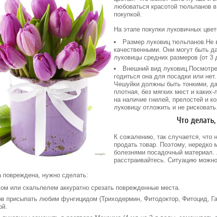
любоваться красотой тюльпанов в
покупкой.
На этапе покупки луковичных цве
Размер луковиц тюльпанов.Не 
качественными. Они могут быть д
луковицы средних размеров (от 3 д
Внешний вид луковиц.Посмотрев
годиться она для посадки или нет
Чешуйки должны быть тонкими, да
плотная, без мягких мест и каких
на наличие гнилей, прелостей и ко
луковицу отложить и не рисковать
Что делать,
К сожалению, так случается, что
продать товар. Поэтому, нередко 
болезнями посадочный материал. 
расстраивайтесь. Ситуацию можно
 повреждена, нужно сделать:
ом или скальпелем аккуратно срезать поврежденные места.
в присыпать любим фунгицидом (Триходермин, Фитодоктор, Фитоцид, Гам
ой.