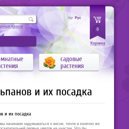
Укр
Рус
рения Agrecol
0
Корзина
омнатные
садовые
астения
растения
ьпанов и их посадка
в и их посадка
мы начинаем задумываться о весне, тепле и конечно же
осхитительней первых цветов на участке. Что бы