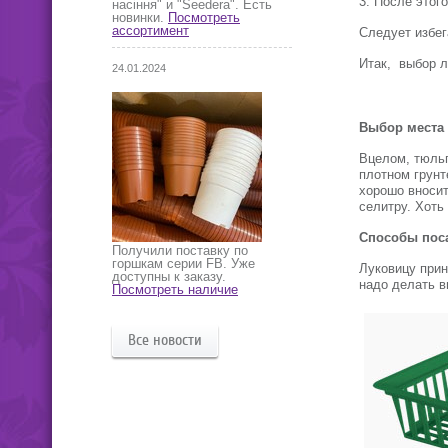
После этого
насіння" и "Seedera". Есть
новинки.
Посмотреть
ассортимент
Следует избег
Итак, выбор л
24.01.2024
Выбор места
Вцелом, тюльп
плотном грунт
хорошо вноси
селитру. Хоть
Способы пос
Получили поставку по
горшкам серии FB. Уже
Луковицу прин
доступны к заказу.
надо делать в
Посмотреть наличие
Все новости