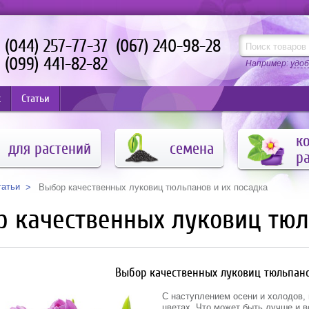
(044) 257-77-37
(067) 240-98-28
(099) 441-82-82
Например:
удоб
с
Статьи
к
для растений
семена
р
татьи
Выбор качественных луковиц тюльпанов и их посадка
 качественных луковиц тюл
Выбор качественных луковиц тюльпано
С наступлением осени и холодов, 
цветах. Что может быть лучше и в