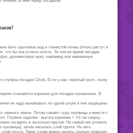
 течении 30 мин перед посадкой).
панов?
лжно быть грунтовых вод и глинистой почвы (плохо растут в
я, что бы она успела осесть. За тем во время посадки
сфат, доломитовую муку, карбамид или аммиачную
е.
о глубина посадки 12см). Если у вас тяжелый грунт, лунку
лярнее становятся корзинки для посадки луковичных. В
овички не надо выкапывать по одной штуке и они защищены
ют немного земли. Потом сажают туда луковицы и вместе с
т. Глубина заделки - высота корзинки + 3-5 см сверху.
можно посадить в несколько ярусов. На самый низ уложить
е луковицы), затем насыпать слой грунта. На него
 слой грунта. Таких слоев можно делать сколько позволит