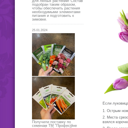
для любых растений! Состав
подобран таким образом,
чтобы обеспечить растения
необходимыми элементами
питания и подготовить к
зимовке.
25.01.2024
Если луковица
Острым нож
Места срезо
взялся корочк
Получили поставку по
семенам ТМ "Професійне