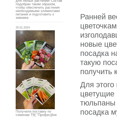
для любых растений! Состав
подобран таким образом,
чтобы обеспечить растения
необходимыми элементами
питания и подготовить к
Ранней ве
зимовке.
цветочкам
25.01.2024
изголодав
новые цве
посадка н
такую пос
получить 
Для этого
цветущие 
тюльпаны 
посадка м
Получили поставку по
семенам ТМ "Професійне