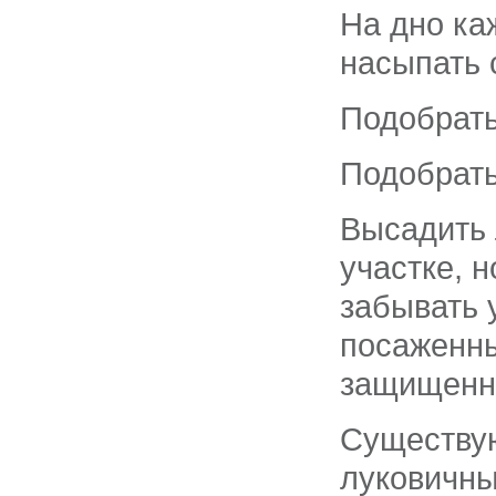
На дно ка
насыпать 
Подобрать
Подобрать
Высадить 
участке, 
забывать 
посаженны
защищенно
Существую
луковичны