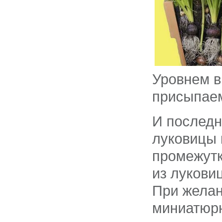
Уровнем в
присыпаем
И последн
луковицы 
промежутк
из лукови
При желан
миниатюр