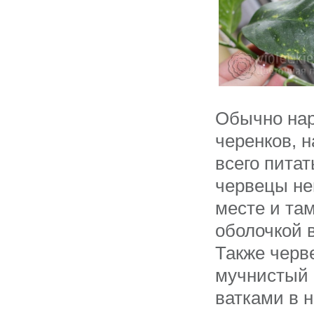
Обычно нар
черенков, н
всего пита
червецы не
месте и та
оболочкой 
Также черве
мучнистый 
ватками в н