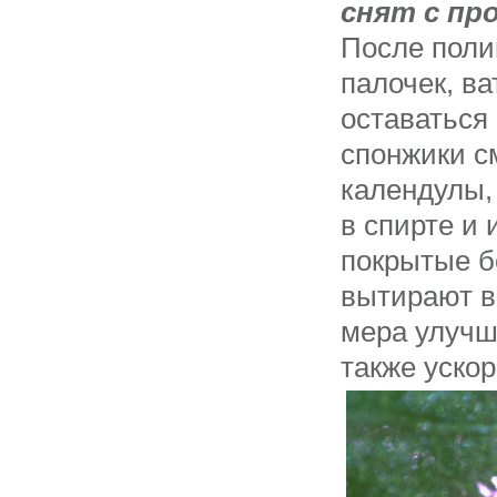
снят с пр
После поли
палочек, в
оставаться 
спонжики с
календулы,
в спирте и 
покрытые 
вытирают в
мера улучш
также уско