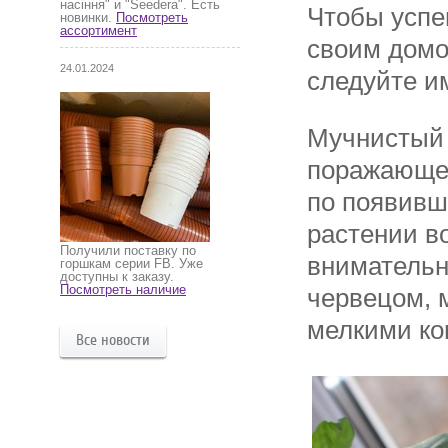
насіння" и "Seedera". Есть
Чтобы успе
новинки.
Посмотреть
ассортимент
своим домо
24.01.2024
следуйте и
Мучнистый 
поражающее
по появивш
растении в
Получили поставку по
внимательн
горшкам серии FB. Уже
доступны к заказу.
Посмотреть наличие
червецом, 
мелкими ко
Все новости