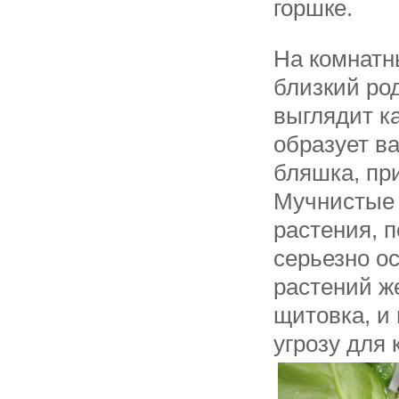
горшке.
На комнатн
близкий ро
выглядит ка
образует ва
бляшка, пр
Мучнистые 
растения, 
серьезно о
растений ж
щитовка, и
угрозу для