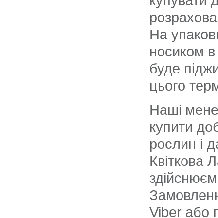
купувати д
розрахова
На упаковц
носиком в 
буде підж
цього терм
Наші мене
купити до
рослин і д
Квіткова Л
здійснюємо
Замовленн
Viber або 