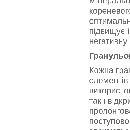
Мінеральн
кореневог
оптимальн
підвищує і
негативну
Гранульо
Кожна гран
елементів
використо
так і відк
пролонгов
поступово.