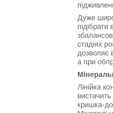
підживлен
Дуже широ
підібрати 
збалансов
стадіях ро
дозволяє 
а при обп
Мінеральн
Лінійка к
вистачить 
кришка-до