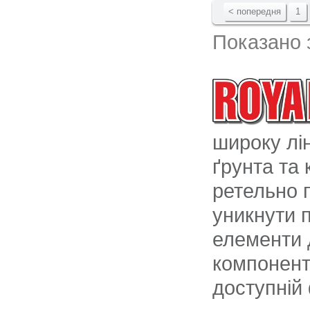
< попередня
1
Показано з
широку лі
ґрунта та 
ретельно 
уникнути 
елементи д
компонент
доступній