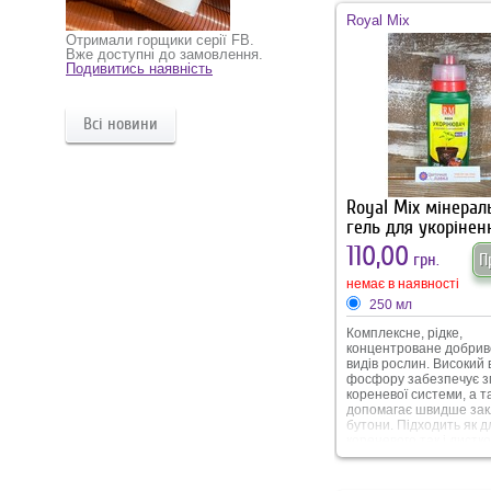
ветвлению.
Royal Mix
Отримали горщики серії FB.
Вже доступні до замовлення.
Подивитись наявність
Всі новини
Royal Mix мінерал
гель для укорінен
110,00
грн.
П
немає в наявності
250 мл
Комплексне, рідке,
концентроване добриво
видів рослин. Високий 
фосфору забезпечує з
кореневої системи, а т
допомагає швидше зак
бутони. Підходить як д
кореневого так і листк
підживлення.