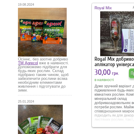
19.08.2024
Royal Mix
Royal Mix добриво
Осіннє, без азотне добриво
ТМ Agrecol
вже в наявності.
аплікатор універс
Допоможемо підібрати для
30,00
будь-яких рослин. Склад
грн.
П
підібрано таким чином, щоб
забезпечити рослини всіма
в наявності
необхідним елементами
Дуже зручний варіант 
живлення і підготувати до
зими.
підживлення будь-яких
кімнатних рослин. Ком
мінеральний склад
25.01.2024
добривазадовольняє в
потреби рослин. Майж
співвідношення макро
підходить як для деко
листяних рослин, так і
квітучих рослин. Мікро
що входять до складу,
підвищують імунітет ро