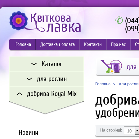
(044
(099
Головна
Доставка і оплата
Контакти
Про нас
Ст
Каталог
для
для рослин
для росли
Головна
добрива Royal Mix
добрив
удобрени
На сторінці:
Новини
10