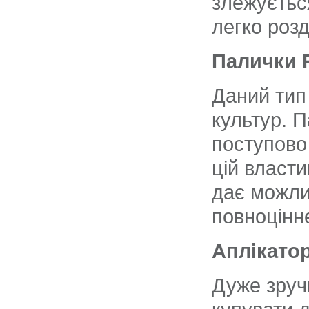
злежується
легко розд
Палички R
Даний тип
культур. П
поступово
цій власти
дає можли
повноцінн
Аплікатор
Дуже зруч