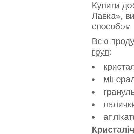
Купити доб
Лавка», ви
способом 
Всю проду
груп
:
кристал
мінерал
грануль
паличк
аплікат
Кристаліч