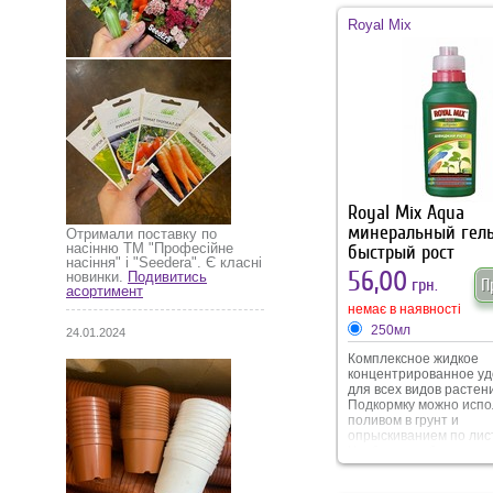
роблять їх сійкими до
несприятливих умов
Royal Mix
вирощування та хворо
Аплікатор невеликого р
тоже буде майже не п
на поверхні ґрунту. Об
Royal Mix Aqua
минеральный гел
Отримали поставку по
насінню ТМ "Професійне
быстрый рост
насіння" і "Seedera". Є класні
56,00
новинки.
Подивитись
грн.
П
асортимент
немає в наявності
250мл
24.01.2024
Комплексное жидкое
концентрированное у
для всех видов растен
Подкормку можно испо
поливом в грунт и
опрыскиванием по лист
Удобрение обеспечив
равномерный рост, от
новых побегов, обиль