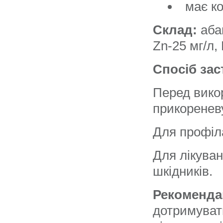
має к
Склад:
аба
Zn-25 мг/л,
Спосіб зас
Перед вико
прикореневу
Для профіла
Для лікуван
шкідників.
Рекоменда
дотримувати