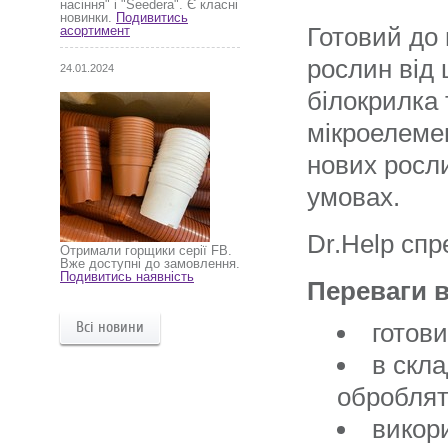
насіння" і "Seedera". Є класні
новинки.
Подивитись
Готовий до 
асортимент
рослин від 
24.01.2024
білокрилка 
мікроелеме
нових росли
умовах.
Dr.Help спр
Отримали горщики серії FB.
Вже доступні до замовлення.
Подивитись наявність
Переваги в
Всі новини
готов
в скл
оброблят
викори