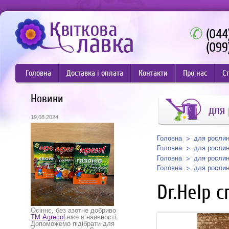
(044
(099
Головна
Доставка і оплата
Контакти
Про нас
Ст
Новини
для
19.08.2024
Головна
для росли
Головна
для росли
Головна
для росли
Головна
для росли
Dr.Help 
Осіннє, без азотне добриво
ТМ Agrecol
вже в наявності.
Допоможемо підібрати для