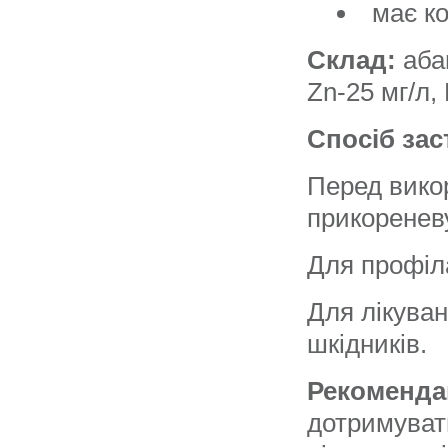
має к
Склад:
аба
Zn-25 мг/л,
Спосіб зас
Перед вико
прикореневу
Для профіла
Для лікуван
шкідників.
Рекоменда
дотримувати