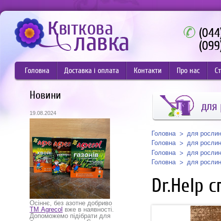
(044
(099
Головна
Доставка і оплата
Контакти
Про нас
Ст
Новини
для
19.08.2024
Головна
для росли
Головна
для росли
Головна
для росли
Головна
для росли
Dr.Help 
Осіннє, без азотне добриво
ТМ Agrecol
вже в наявності.
Допоможемо підібрати для