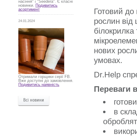
насіння" і "Seedera". Є класні
новинки.
Подивитись
Готовий до 
асортимент
рослин від 
24.01.2024
білокрилка 
мікроелеме
нових росли
умовах.
Dr.Help спр
Отримали горщики серії FB.
Вже доступні до замовлення.
Подивитись наявність
Переваги в
Всі новини
готов
в скл
оброблят
викори