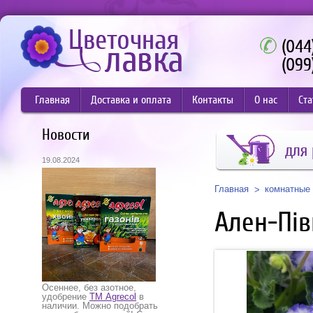
(044
(099
Главная
Доставка и оплата
Контакты
О нас
Ста
Новости
для 
19.08.2024
Главная
комнатные 
Ален-Пів
Осеннее, без азотное,
удобрение
ТМ Agrecol
в
наличии. Можно подобрать