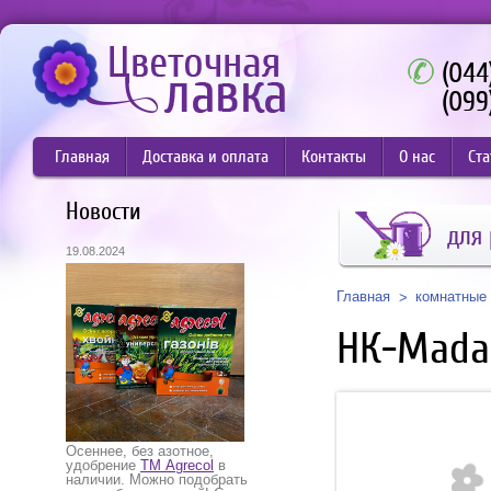
(044
(099
Главная
Доставка и оплата
Контакты
О нас
Ста
Новости
для 
19.08.2024
Главная
комнатные 
НК-Mad
Осеннее, без азотное,
удобрение
ТМ Agrecol
в
наличии. Можно подобрать