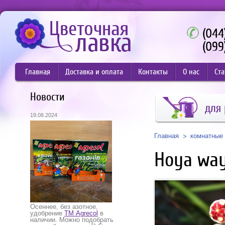
(044
(099
Главная
Доставка и оплата
Контакты
О нас
Ста
Новости
для 
19.08.2024
Главная
комнатные 
Hoya way
Осеннее, без азотное,
удобрение
ТМ Agrecol
в
наличии. Можно подобрать