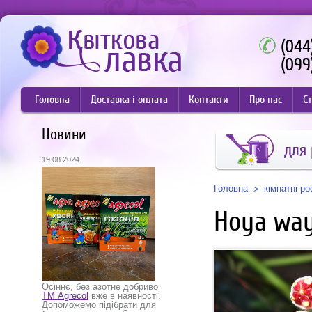
(044
(099
Головна
Доставка і оплата
Контакти
Про нас
Ст
Новини
для
19.08.2024
Головна
кімнатні р
Hoya way
Осіннє, без азотне добриво
ТМ Agrecol
вже в наявності.
Допоможемо підібрати для