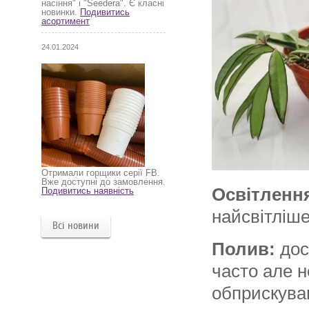
насіння" і "Seedera". Є класні
новинки.
Подивитись
асортимент
24.01.2024
Отримали горщики серії FB.
Вже доступні до замовлення.
Освітленн
Подивитись наявність
найсвітліше
Всі новини
Полив:
дос
часто але н
обприскува