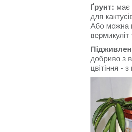
Ґрунт:
має 
для кактусі
Або можна п
вермикуліт 
Підживлен
добриво з в
цвітіння - 