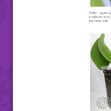
Хойя – дуже д
в офісах чи в 
рослини хой.