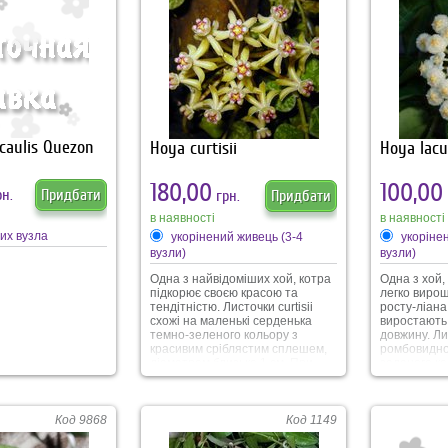
 формує бокові
 без квітів,
дуже декоративний
ки дуже дрібні,
ьору з жовтими
а бордовим
caulis Quezon
Hoya curtisii
Hoya lac
180,00
100,00
н.
Придбати
грн.
Придбати
в наявності
в наявності
них вузла
укорінений живець (3-4
укоріне
вузли)
вузли)
Одна з найвідоміших хой, котра
Одна з хой,
підкорює своєю красою та
легко виро
тендітністю. Листочки curtisii
росту-ліана
схожі на маленькі серденька
виростають 
темно-зеленого кольору з
довжину. Ли
красивим сріблястим сплешем,
ромбовидно
діаметром близько 1 см. При
зеленого к
достатній кількості освітлення
близько 6 с
сплешу на листочках буде
Саме через
багато. Кущик невеликий,
листочків ц
компактний. Можна вирощувати
свою назву 
Код 9868
Код 1149
як з опорою, так і без неї. Після
Молоді лис
прищіпки гарно дає бокові
мають бордо