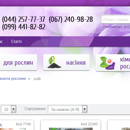
(044) 257-77-37
(067) 240-98-28
(099) 441-82-82
Наприклад:
доб
ас
Статті
кім
для рослин
насіння
рос
мнатні рослини
хойї
Сортування:
10
За назвою (А-Я)
Код 7746
Код 11085
д