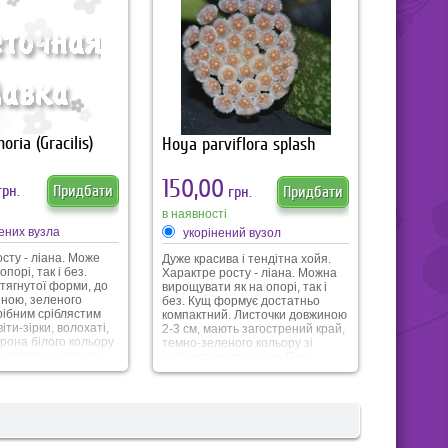
великого розміру,
цвіття по 15-20 штук,
ору з жовтим
волі пухнасті.
одовжується близько
и мають яскраво
апах духів.
 температура
я +10оС.
ria (Gracilis)
Hoya parviflora splash
150,00
рн.
Придбати
грн.
Придбати
в наявності
нених вузла
укорінений вузол
сту - ліана. Може
Дуже красива і тендітна хойя.
опорі, так і без.
Характре росту - ліана. Можна
тягнутої форми, до
вирощувати як на опорі, так і
иною, зеленого
без. Кущ формує достатньо
рібним сріблястим
компактний. Листочки довжиною
іти-зірки, волохаті,
2-3 см, мають загострений край,
рона білого кольору
темно-зеленого кольору зі
и краями пелюсток,
сріблястим сплешем. При
орона - червоно-
достатньому освітленні
ольору. Квіти зібрані
листочки мають красиву темно-
парасольки і мають
бордову засмагу. Квіточки
ковий аромат.
круглої форми, бежевого
кольору з помаранчевою
серединкою, зібрані в суцвіття,