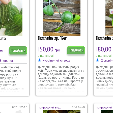
Dischidia sp. 'Geri'
Dischidia 
vata
150,00
180,00
грн.
Придбати
н.
Придбати
в наявності
в наявності
укорінений живець
2 укорі
й черенок
Дисхідія - найближчий родич
Дисхідія - 
a watermellon)
хойі. Тому, умови вирощувння та
рослина, еп
йближчий родич
догляду однакові як і для хойі.
довжина ліа
теру росту та
Характер росту - ліана. Росте як
досить пові
ляду. Кущ не
на опорі, так і без неї. Проста у
інших дисхід
 ампельний
вирощуванні, тому підійде
крупніші ли
у. Листочки
навіть новачкам. Листочки
мають діаме
зміру, сукулентні,
кругло-овальної форми, яскраво-
зеленого ко
чка або овалу,
зеленого кольору. Квітне Геррі
зеленою ка
го кольору та
як і інші дисхідії - квіти маленькі,
листочка. С
іблястими
по формі нагадують тюльпан,
на яблуко, 
Візуально
біло-кремового кольору. В
свою назву.
жки, як у кавуна.
Код 10557
Код 6709
природний вид
природний
суцвітті може формуватись
догляді.
римхлива, гарно
декілька квіточок.