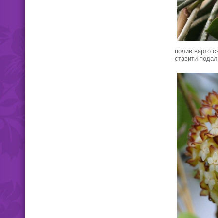
полив варто с
ставити подал