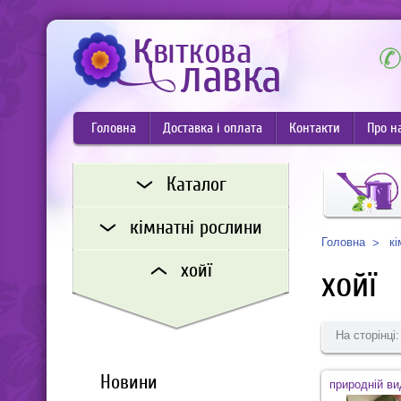
Головна
Доставка і оплата
Контакти
Про н
Каталог
кімнатні рослини
кі
Головна
хойї
хойї
На сторінці:
Новини
природній ви