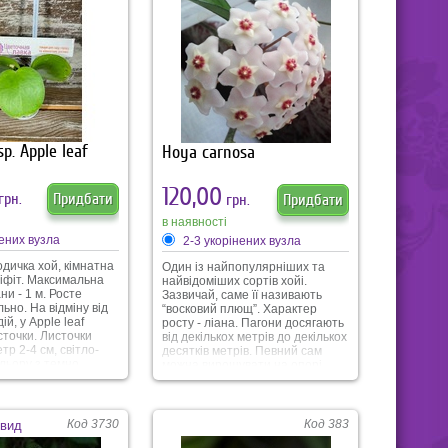
sp. Apple leaf
Hoya carnosa
120,00
грн.
Придбати
грн.
Придбати
в наявності
нених вузла
2-3 укорінених вузла
родичка хой, кімнатна
Один із найпопулярніших та
іфіт. Максимальна
найвідоміших сортів хойі.
ни - 1 м. Росте
Зазвичай, саме її називають
льно. На відміну від
“восковий плющ”. Характер
ій, у Apple leaf
росту - ліана. Пагони досягають
сточки. Листочки
від декількох метрів до декількох
тр 2-4 см, світло-
десятків метрів. Певний сам
льору з темно
можна вирощувати на опорі.
ймою по краю
Листочки м’ясисті, темно-
аме через схожість
зеленого кольору з невеликою
ця дисхідія отримала
кількістю сріблястого сплешу,
 Невибаглива у
овальної форми з гострим
Код 3730
Код 383
 вид
кінчиком. Квіти-зірки, білого