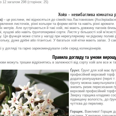
очки з жовтуватим
Квіточки ніжно-фіолетового
о 12 загалом 298 (сторінок: 25)
асті, мають
кольору з жовтою внутрішньою
ів. Квіточки
короною, мають легкий квітковий
віття-парасольки,
аромат.
Хойя – невибаглива кімнатна 
.
a)
– це рослини, які відносяться до сімейства Ластовнієвих (Asclepiadace
влення листочків, різні кольори та форми квітів та навіть різні аромати.
 метрів. Але зустрічаються й такі хойі, які мають довжину пагонів близ
, кущові або навіть ґрунтопокривні сорти. Листя у більшості хой м’ясисті
. Ця функція може стати у нагоді при нерегулярному чи рідкому поливі ро
сольку, дуже дрібні або гігантські. У багатьох хой кітки мають запах. З с
і у догляді та гарно зарекомендували себе серед колекціонерів.
Правила догляду та умови вирощ
ови можуть трошки відрізнятись в залежності від сорту хойі але все ж та
Ґрунт.
Ґрунт для хой має бу
професійний верховий торф з
додати розпушувачі (перлі т 
ґрунту можна замульчувати (
знизить ризик пересихання ґр
верховий професійний торф+
Зверху горщика кладемо сосн
підвищену вологість, до ґр
чуттєва до переливу.
Горщик.
Важливо! Горщик дл
системи. У великих горщиках