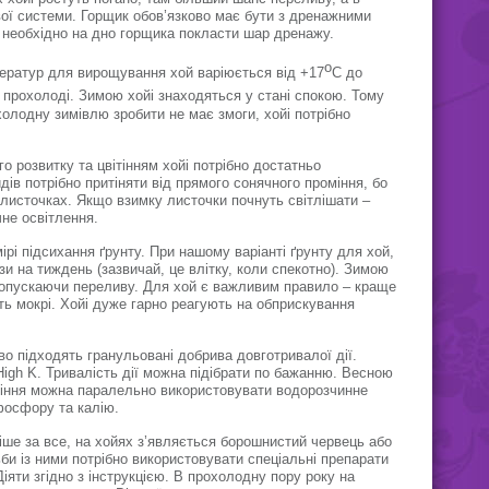
ої системи. Горщик обов’язково має бути з дренажними
 необхідно на дно горщика покласти шар дренажу.
о
ератур для вирощування хой варіюється від +17
С до
 прохолоді. Зимою хойі знаходяться у стані спокою. Тому
олодну зимівлю зробити не має змоги, хойі потрібно
о розвитку та цвітінням хойі потрібно достатньо
дів потрібно притіняти від прямого сонячного проміння, бо
листочках. Якщо взимку листочки почнуть світлішати –
не освітлення.
ірі підсихання ґрунту. При нашому варіанті ґрунту для хой,
зи на тиждень (зазвичай, це влітку, коли спекотно). Зимою
 допускаючи переливу. Для хой є важливим правило – краще
уть мокрі. Хойі дуже гарно реагують на обприскування
о підходять гранульовані добрива довготривалої дії.
gh K. Тривалість дії можна підібрати по бажанню. Весною
ітіння можна паралельно використовувати водорозчинне
фосфору та калію.
ше за все, на хойях з’являється борошнистий червець або
би із ними потрібно використовувати спеціальні препарати
іяти згідно з інструкцією. В прохолодну пору року на