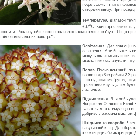
подальшому і гниття коренев
отворами внизу. При посадці
Температура.
Діапазон темп
о
+32
С. Хойі гарно зимують у
коротити. Рослину обов’язково поливають коли підсохне ґрунт. Якщо прох
і від опалювальних пристроїв.
Освітлення.
Для повноцінног
освітлення. Але більшість ви
можуть залишитись опіки на 
можна використовувати штуч
Полив.
Полив помірний, по м
полив потрібно робити 2-3 ра
– по підсохлому ґрунту, не
трохи підсохнуть ,а ніж буд
листочків.
Підживлення.
Для хой чудов
Наприклад Osmocote Exact Hi
та влітку для стимуляції цв
добриво з високим вмістом 
Шкідники та хвороби.
Часті
павутинний кліщ. Для бороть
інсектициди або акарициди. Д