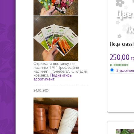
росте та сама
пагони. Навіть
дисхідія має 
вигляд. Квіточ
зеленого кол
прожилками т
центром.
Hoya crassi
250,00
гр
Отримали поставку по
в наявності
насінню ТМ "Професійне
2 укоріне
насіння" і "Seedera". Є класні
новинки.
Подивитись
асортимент
24.01.2024