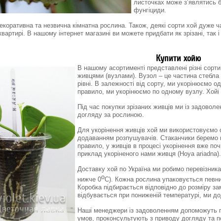
листочках може з’являтись 
фунгіциди.
екоративна та незвична кімнатна рослина. Також, деякі сорти хой дуже 
квартирі. В нашому інтернет магазині ви можете придбати як зрізані, так і
Купити хойю
В нашому асортименті представлені різні сорти 
живцями (вузлами). Вузол – це частина стебла
рівні. В залежності від сорту, ми укорінюємо о
правило, ми укорінюємо по одному вузлу. Хойі 
Під час покупки зрізаних живців ми із задово
догляду за рослиною.
Для укорінення живців хой ми використовуємо 
додаванням розпушувачів. Стаканчики беремо п
правило, у живців в процесі укорінення вже по
приклад укоріненого нами живця (Hoya ariadna).
Доставку хой по Україна ми робимо перевізник
о
нижче 0
С). Кожна рослина упаковується певни
Коробка підбирається відповідно до розміру з
відбувається при пониженій температурі, ми д
Наші менеджери із задоволенням допоможуть п
умов, проконсультують з приводу догляду та п