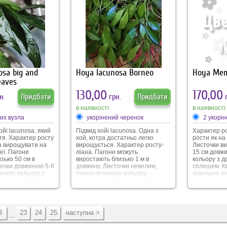
пагони. Не вибаглива у
Квіточки не
вирощуванні, підійде навіть
зібрані у су
новачкам. Росте не дуже
білого коль
швидко. Квіточки зібрані у
центром, до
суцвіття. Квітка у формі зірки, у
Цвітіння пр
котрої всі пелюстки ростуть
тижня. Квіт
окремо. Корона в середині
виражений з
цікавої форми та кольору.
Мінімальна
вирощуванн
osa big and
Hoya lacunosa Borneo
Hoya Memo
eaves
130,00
170,00
н.
Придбати
грн.
Придбати
г
в наявності
в наявності
них вузла
укорінений черенок
2 укорі
ойі lacunosa, який
Підвид хойі lacunosa. Одна з
Характер ро
тя. Характер росту
хой, котра достатньо легко
рости як на 
а вирощувати на
вирощується. Характер росту-
Листочки ви
еї. Пагони
ліана. Пагони можуть
15 см довж
зько 50 см в
виростають близько 1 м в
кольору з д
точки довжиною 5-8
довжину. Листочки невеликі,
сплешем. Кв
еного кольору з
темно-зеленого кольору,
зовнішня ко
ькістю сріблястого
видовженої форми, довжиною
з бордовим
остатній кількості
близько 3-5 см, шириною 1-2 см.
внутрішня к
лоді листочки
Саме через таку форму
бордового к
ти “засмаги” і
листочків ця хойка отримала
в суцвіття-
о-бордового
свою назву (lacuna - впадина).
легкий квіт
3
23
24
25
наступна >
...
не lacunosa big and
Молоді листочки зазвичай
як і інші лакунози -
мають бордовий відтінок.