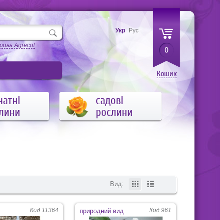
Укр
Рус
рива Agrecol
0
Кошик
натні
садові
лини
рослини
Вид:
Код 11364
Код 961
природний вид