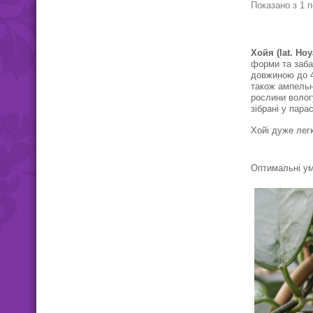
біленькі квіт
Показано з 1 п
центром, пухн
аромат парфум
зібрані в суц
по 15-20 штук
Хойя (
lat.
Hoy
форми та забар
довжиною до 4х
також ампельні
рослини вологу
зібрані у пара
Хойі дуже легк
Оптимальні ум