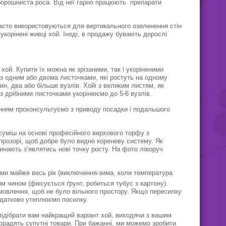
борошниста роса. Від неї гарно працюють препарати
часто використовуються для вертикального озеленення стін
 укорінені живці хой. Іноді, в продажу бувають дорослі
хой. Купити їх можна як зрізаними, так і укоріненими
 з одним або двома листочками, які ростуть на одному
дин, два або більше вузлів. Хойі з великим листям, як
з дрібними листочками укорінюємо до 5-6 вузлів.
ленням проконсультуємо з приводу посадки і подальшого
суміш на основі професійного верхового торфу з
розорі, щоб добре було видно кореневу систему. Як
чинають з’являтись нові точку росту. На фото ліворуч
ами майже весь рік (виключення-зима, коли температура
м чином (фіксується ґрунт, робиться тубус з картону).
амовлення, щоб не було вільного простору. Якщо пересилку
одатково утеплюємо посилку.
ідібрати вам найкращий варіант хой, виходячи з вашим
орадять супутні товари. При бажанні, ми можемо зробити