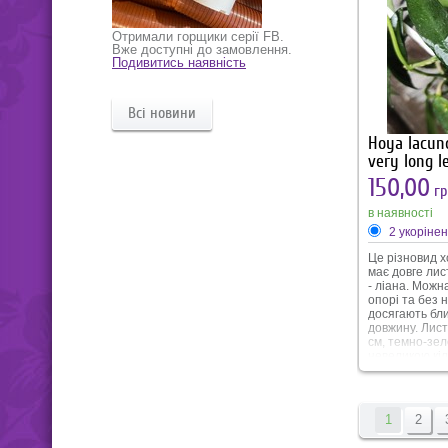
Отримали горщики серії FB.
Вже доступні до замовлення.
Подивитись наявність
Всі новини
Hoya lacun
very long l
150,00
гр
в наявності
2 укоріне
Це різновид х
має довге лис
- ліана. Можн
опорі та без н
досягають бли
довжину. Лис
см, темно-зел
невеликою кіл
сплешу. При д
освітлення мо
можуть набува
ставати темн
1
2
кольору. Квіт
very long leaf 