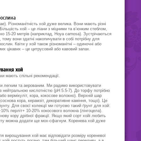
мають легкий приємний аромат.
рослина
ae). Різноманітність хой дуже велика. Вони мають різні
 Більшість хой – це ліани з міцними та в’юнким стеблом,
ько 15-20 метрів (наприклад, Hoya carnosa). Зустрічаються
, тому вони здатні накопичувати в собі потрібну для
слин. Квіти у хой також різноманітні – одиночні або
амих цікавих – це цитрусовий або кавовий запах.
ування хой
ки мають спільні рекомендації.
ти легким та аерованим. Ми радимо використовувати
 нейтральною кислотністю (рН 5.5-7). До торфу потрібно
або вермікуліт, кора, кокосове волокно). Верхній шар
соснова кора, керамзіт, декоративне каміння, тощо). Це
унту. Для своєї колекції ми готуємо такий ґрунт для хой:
10% перліт+ 10-20% кокосового волокна (лінгоцела).
ову кору дрібної фракції. Якщо який сорт хойі любить
унту можна додати ще мох-сфагнум. Коренева хой дуже
я вирощування хой має відповідати розміру кореневої
 хойі ростуть погано, там більший шанс переливу, а в