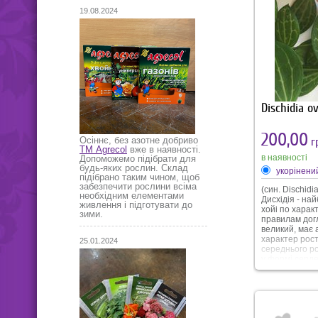
19.08.2024
Dischidia o
200,00
Осіннє, без азотне добриво
гр
ТМ Agrecol
вже в наявності.
в наявності
Допоможемо підібрати для
будь-яких рослин. Склад
укорінени
підібрано таким чином, щоб
забезпечити рослини всіма
(син. Dischidi
необхідним елементами
Дисхідія - на
живлення і підготувати до
хойі по харак
зими.
правилам дог
великий, має
характер рост
25.01.2024
середнього ро
у формі серде
темно-зелено
красивими ср
прожилками. 
нагадують сму
Рослина не п