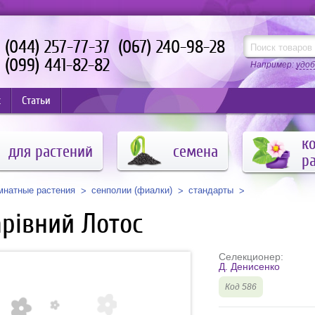
(044) 257-77-37
(067) 240-98-28
(099) 441-82-82
Например:
удоб
с
Статьи
к
для растений
семена
р
мнатные растения
сенполии (фиалки)
стандарты
рівний Лотос
Селекционер:
Д. Денисенко
Код 586