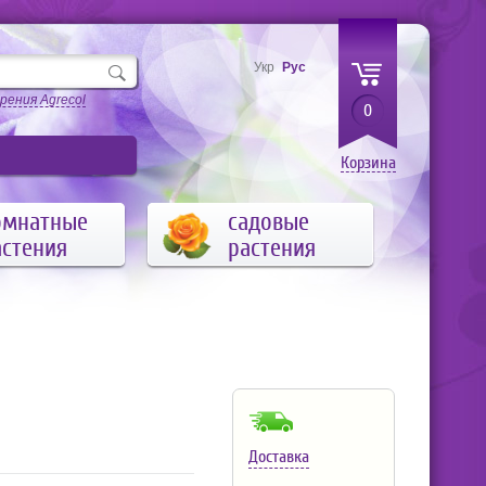
Укр
Рус
рения Agrecol
0
Корзина
омнатные
садовые
астения
растения
Доставка