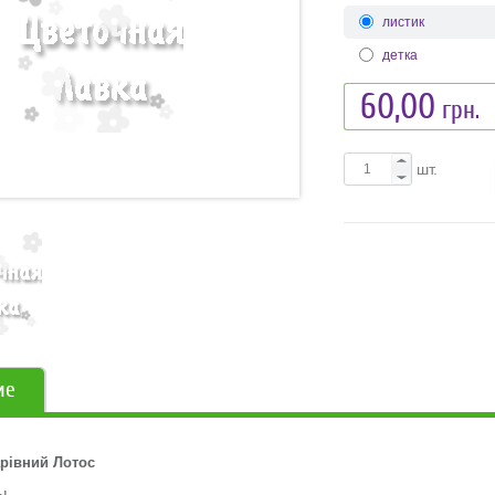
листик
детка
60,00
грн.
шт.
ие
рівний Лотос