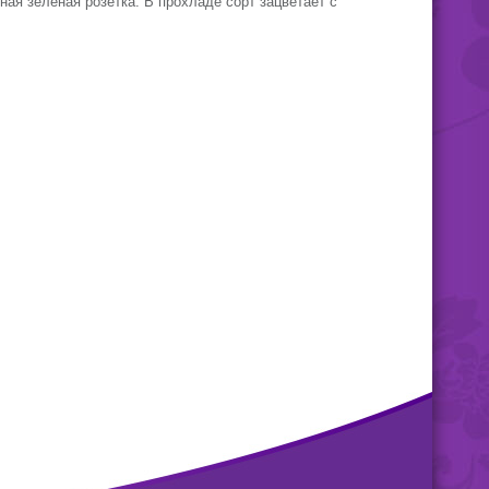
ая зеленая розетка. В прохладе сорт зацветает с