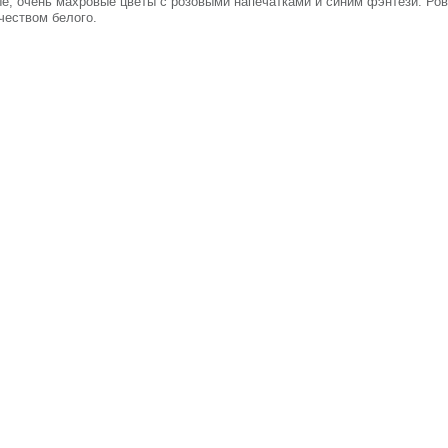
е, очень махровые цветы с розовыми напечатками и синим фэнтези. Ровн
чеством белого.