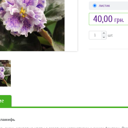
листик
40,00
грн.
шт.
ие
уламифь