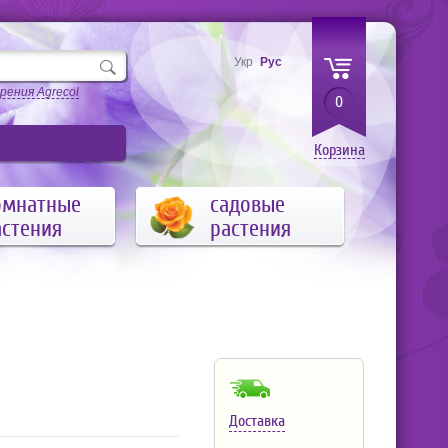
Укр
Рус
рения Agrecol
0
Корзина
омнатные
садовые
астения
растения
Доставка