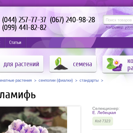
(044) 257-77-37
(067) 240-98-28
(099) 441-82-82
Например:
удоб
с
Статьи
к
для растений
семена
р
мнатные растения
сенполии (фиалки)
стандарты
уламифь
Селекционер:
Е. Лебецкая
Код 7323