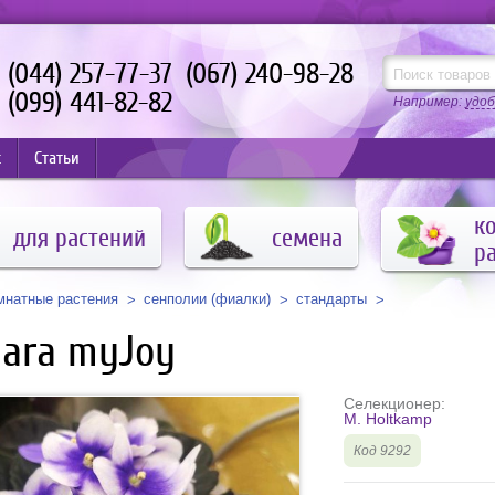
(044) 257-77-37
(067) 240-98-28
(099) 441-82-82
Например:
удоб
с
Статьи
к
для растений
семена
р
мнатные растения
сенполии (фиалки)
стандарты
ara myJoy
Селекционер:
M. Holtkamp
Код 9292