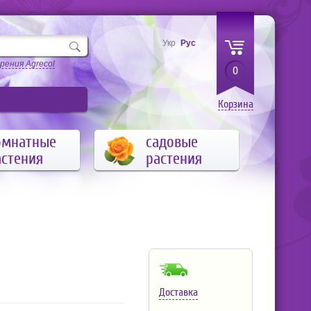
Укр
Рус
рения Agrecol
0
Корзина
омнатные
садовые
астения
растения
Доставка