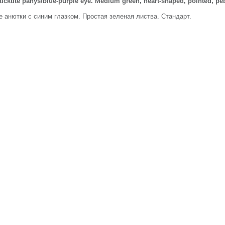
ticktite panys/blue-purple eye. Medium green, heart-shaped, pointed, p
 анютки с синим глазком. Простая зеленая листва. Стандарт.