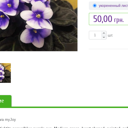
укорененный лис
50,00
грн.
шт.
ие
ara myJoy