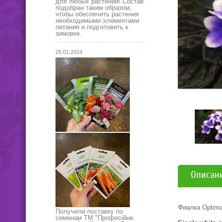
для любых растений! Состав
подобран таким образом,
чтобы обеспечить растения
необходимыми элементами
питания и подготовить к
зимовке.
25.01.2024
Описан
Фиалка Optim
Получили поставку по
семенам ТМ "Професійне