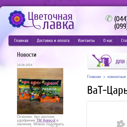
(044
(099
Главная
Доставка и оплата
Контакты
О нас
Ста
Новости
для 
19.08.2024
Главная
комнатные 
ВаТ-Царь
Осеннее, без азотное,
удобрение
ТМ Agrecol
в
наличии. Можно подобрать