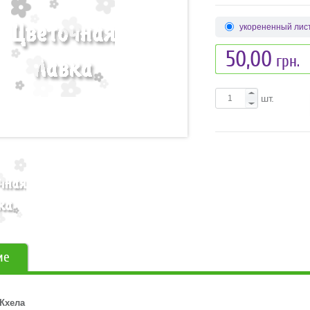
укорененный лис
50,00
грн.
шт.
ие
Кхела