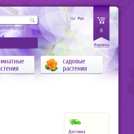
Укр
Рус
рения Agrecol
0
Корзина
омнатные
садовые
астения
растения
Доставка