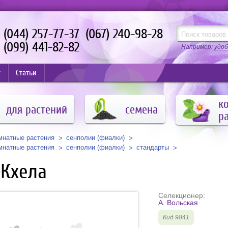
(044) 257-77-37
(067) 240-98-28
(099) 441-82-82
Например:
удоб
с
Статьи
к
для растений
семена
р
мнатные растения
сенполии (фиалки)
мнатные растения
сенполии (фиалки)
стандарты
-Кхела
Селекционер:
А. Вольская
Код 9841