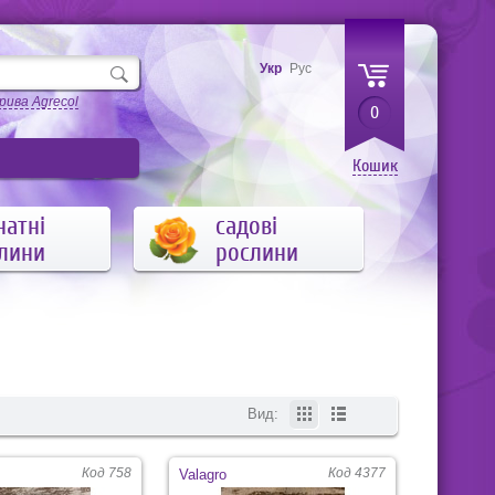
Укр
Рус
рива Agrecol
0
Кошик
натні
садові
лини
рослини
Вид:
Код 758
Код 4377
Valagro