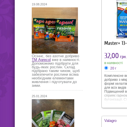
19.08.2024
Master+ 13-
32,00
Осіннє, без азотне добриво
грн.
ТМ Agrecol
вже в наявності.
в наявності
Допоможемо підібрати для
будь-яких рослин. Склад
20 г
підібрано таким чином, щоб
забезпечити рослини всіма
Комплексне в
необхідним елементами
добриво з мі
живлення і підготувати до
формі хелатів
зими.
для всіх видів
Підвищений в
сприяє гарном
25.01.2024
бутонізації. 
тривале цвіті
приживлювані
упаковці 25 г
Valagro