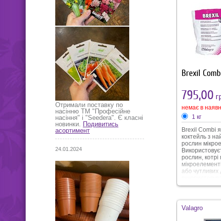
Brexil Comb
795,00
гр
Отримали поставку по
немає в наявн
насінню ТМ "Професійне
1 кг
насіння" і "Seedera". Є класні
новинки.
Подивитись
Brexil Combi 
асортимент
коктейль з н
рослин мікрое
24.01.2024
Використовує
рослин, котрі
мікроелементі
або чутливих 
використовув
основним жив
для орхідей.
Valagro