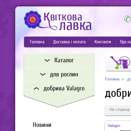
Головна
Доставка і оплата
Контакти
Про н
Каталог
для рослин
д
Головна
добрива Valagro
добри
На сторінці:
Новини
Valagro