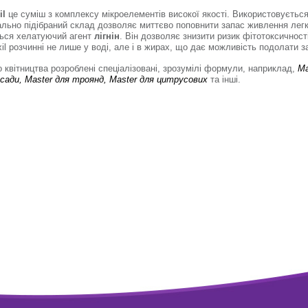
il
це суміш з комплексу мікроелементів високої якості. Використовуєтьс
ально підібраний склад дозволяє миттєво поповнити запас живлення лег
ться хелатуючий агент
лігнін
. Він дозволяє знизити ризик фітотоксичност
il розчинні не лише у воді, але і в жирах, що дає можливість подолати з
о квітництва розроблені спеціалізовані, зрозумілі формули, наприклад,
Ma
зсади,
Master
для троянд,
Master
для цитрусових
та інші.