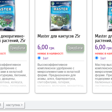
 декоративно-
Master для кактусов 25г
Master д
 растений, 25г
растений,
6,00
6,00
Придбати
грн.
Придбати
грн
ості
немає в наявності
немає в ная
1шт
1шт
коэффективное
Высокоэффективное
Мастер вы
удобрение с
комплексное удобрение с
комплексно
ами в хелатной
микроэлементами в хелатной
микроэлеме
нтуриума, бегонии,
форме. Предназначен для
форме. Пре
, драцены,
агавы, алоэ, баргерантуса,
подкормки 
ротона, колеуса,
глитофилума, гатерии,
балконных 
стеры, пеперомии,
каланхоэ, молочаев, монантесы,
лиственных 
, плющей,
мамилярии, ноокактусов,
Сбалансир
радесканции,
опунции, пахифитума,
соотношени
 и др.
рипсалидопсисов,
макроэлеме
эхинокактусов, эхинопсивов и
все потреб
др.
стимулируе
3
наступна >
длительное
способству