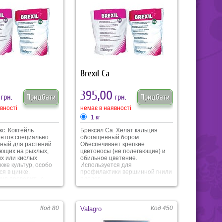
слин, роблять їх
 захворювань та
умов вирощування.
Brexil Са
395,00
грн.
Придбати
грн.
Придбати
вності
немає в наявності
1 кг
с. Коктейль
Брексил Са. Хелат кальция
нтов специально
обогащенный бором.
ный для растений
Обеспечивает крепкие
ющих на рыхлых,
цветоносы (не полегающие) и
их или кислых
обильное цветение.
акже культур, особо
Используется для
я в цинке.
профилактики вершинной гнили
ия проводить с
плодов.
 15-20 дней до
ия признаков
икроэлементов. Fe
 Mn 0,7; Zn 5,0; Mo
Код 80
Код 450
Valagro
 B 1,2. Наша фасовка.