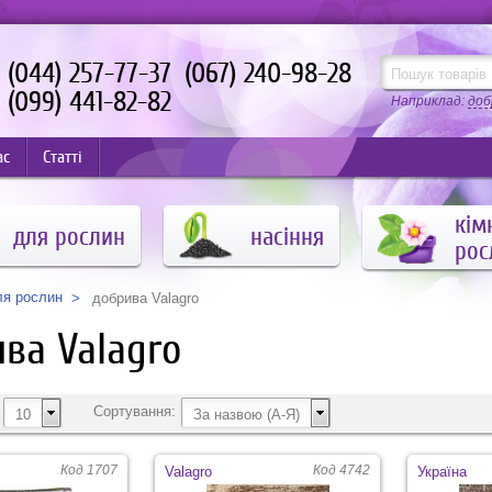
(044) 257-77-37
(067) 240-98-28
(099) 441-82-82
Наприклад:
доб
ас
Статті
кім
для рослин
насіння
рос
ля рослин
добрива Valagro
ва Valagro
Сортування:
10
За назвою (А-Я)
Код 1707
Код 4742
Valagro
Україна