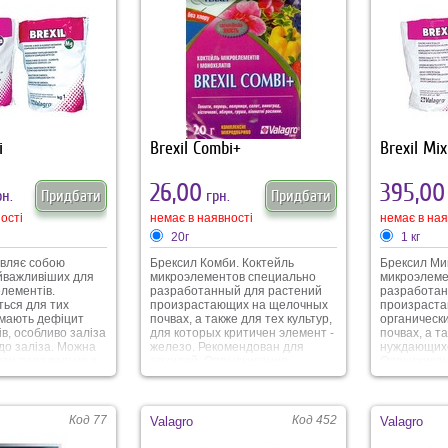
стійкість до витоптування,
імунітет ро
підвищує імунітет і робить газон
стійкими до
стійким до стресових умов
стресових 
вирощування.
i
Brexil Combi+
Brexil Mix
26,00
395,00
н.
Придбати
грн.
Придбати
ості
немає в наявності
немає в ная
20г
1 кг
являє собою
Брексил Комби. Коктейль
Брексил Мик
айважливіших для
микроэлементов специально
микроэлеме
лементів.
разработанный для растений
разработан
ться для тих
произрастающих на щелочных
произраста
 мають дефіцит
почвах, а также для тех культур,
органическ
в, особливо заліза
для которых критичен элемент -
почвах, а т
до заліза. Можна
железо. Рекомендован для
нуждающихс
ати паралельно з
орхидей. Опрыскивания
Опрыскиван
ленням. Підходить
проводить с интервалом 15-20
интервалом
дней до исчезновения
исчезновен
признаков дефицита
дефицита м
микроэлементов. Состав: Fe 6,8;
0,6; Mg 3,6;
Код 77
Код 452
Valagro
Valagro
Mn 2,6; Zn 1,1; Mo 0,2; Cu 0,6; B
1,0; Cu 0,8;
0,9