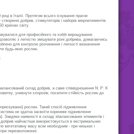
ов и листьев,
окрасу листвы, увеличивает
стойчивость к
зеленую массу растения,
гнили.
повышает устойчивость к
болезням и гнили.
році в Італії. Протягом всього існування прагне
 створенні добрив, стимуляторів і наборів мікроелементів.
0 країнах світу.
вуватися для професійного та хоббі вирощування.
дозволяє з легкістю змішувати різні добрива, домагаючись
облено для контролю розчинення і легкості визначення
ля будь-яких рослин.
:
балансований склад добрив, а саме співвідношення N: P: K
озвитку; уникнути хлорозів; посилити стійкість рослин до
прискуванні) рослин. Такий спосіб підживлення
система не здатна засвоїти кореневе підживлення
). Завдяки наявності в складі збалансованих елементів і
 добрив найчастіше використовується в екстремальних
 вегетативну масу всім необхідним - при низьких і
 при перезволоженні.