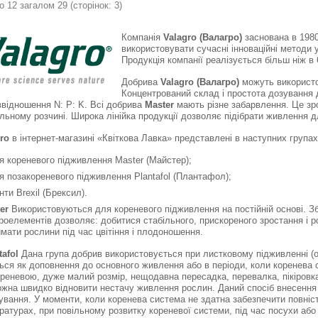
о 12 загалом 29 (сторінок: 3)
окрасу цвет
повышает у
болезням и 
Компанія
Valagro (Валагро)
заснована в 1980 
використовувати сучасні інноваційні методи у
Продукція компанії реалізується більш ніж в 6
Добрива
Valagro (Валагро)
можуть використо
Концентрований склад і простота дозування 
іввідношення N: P: K. Всі добрива
Master
мають різне забарвлення. Це зр
льному розчині. Широка лінійка продукції дозволяє підібрати живлення д
ro
в інтернет-магазині «Квіткова Лавка» представлені в наступних групах
я кореневого підживлення Master (Майстер);
я позакореневого підживлення Plantafol (Плантафол);
ти Brexil (Брексил).
er
Використовуються для кореневого підживлення на постійній основі. З
кроелементів дозволяє: добитися стабільного, прискореного зростання і р
имати рослини під час цвітіння і плодоношення.
afol
Дана група добрив використовується при листковому підживленні (о
ься як доповнення до основного живлення або в періоди, коли коренева 
ореневою, дуже малий розмір, нещодавна пересадка, перевалка, пікіровка
ожна швидко відновити нестачу живлення рослин. Даний спосіб внесення
вання. У моменти, коли коренева система не здатна забезпечити повністю
ратурах, при повільному розвитку кореневої системи, під час посухи або