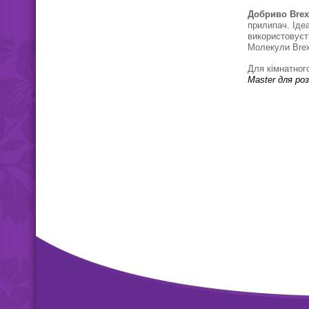
Добриво Brex
прилипач. Іде
використовує
Молекули Brex
Для кімнатног
Master
для ро