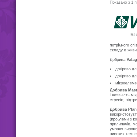
Показано з 1 п
потрібного сп
складу в живи
Добрива
Valag
добриво дл
добриво дл
мікроелемен
Добрива Mast
і наявність мі
стресів; підтр
Добрива Plant
використовуєт
(проблеми з к
прилипачів, м
умовах вирощу
високих темпе