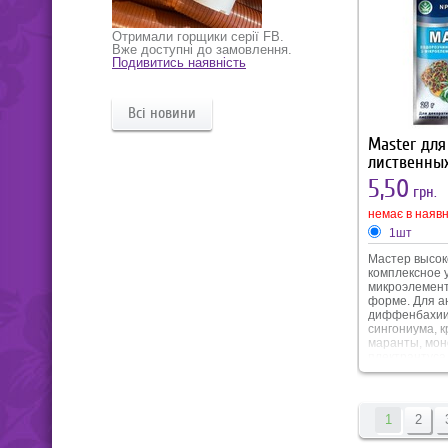
Отримали горщики серії FB.
Вже доступні до замовлення.
Подивитись наявність
Всі новини
Master для
лиственных
5,50
грн.
немає в наявн
1шт
Мастер высо
комплексное 
микроэлемент
форме. Для а
диффенбахии
сингониума, к
маранты, мон
плектрантуса
пуансетии, т
филодендрона
1
2