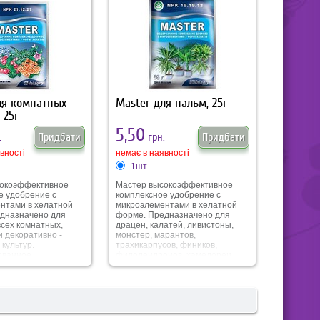
ля комнатных
Master для пальм, 25г
 25г
5,50
.
Придбати
грн.
Придбати
вності
немає в наявності
1шт
сокоэффективное
Мастер высокоэффективное
е удобрение с
комплексное удобрение с
нтами в хелатной
микроэлементами в хелатной
дназначено для
форме. Предназначено для
всех комнатных,
драцен, калатей, ливистоны,
и декоративно -
монстер, марантов,
культур.
трахикарпусов, фиников,
ованное
филодендронов, хамедореи,
е микро- и
хамеропсов, ховеи, юкки и др.
нтов удовлетворяет
Сбалансированное
ности растений,
соотношение макро- и
т активное и
микроэлементов удовлетворяет
 цветение,
все потребности растений,
ет интенсивному
способствует интенсивному