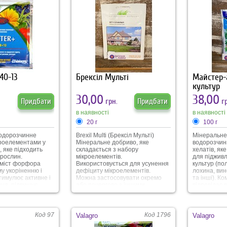
40-13
Брексіл Мульті
Майстер-
культур
30,00
38,00
Придбати
грн.
Придбати
гр
в наявності
в наявності
20 г
100 г
одорозчинне
Brexil Multi (Брексіл Мульті)
Мінеральне
кроелементами у
Мінеральне добриво, яке
водорозчин
, яке підходить
складається з набору
хелатів, як
 рослин.
мікроелементів.
для підживл
міст форфора
Використовується для усунення
культур (по
у укоріненню і
дефіциту мікроелементів.
лохина, вин
Стимулює активне і
Можна застосовувати окремо
та інші). К
ння, підвищує
або почергово з іншими
відповідає 
сть розсади. В
добривами. При застосуванні
Підвищений 
для газону, добриво сприяє
рясному цві
гарному росту та розвитку
кількість за
газонної трави, красивому
плодоношен
Код 97
Код 1796
Valagro
Valagro
смарагдовому кольору, підвищує
амінокисло