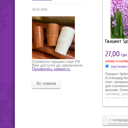
24.01.2024
Гиацинт Spl
27,00
грн.
немає в наявн
Отримали горщики серії FB.
Вже доступні до замовлення.
растение 
Подивитись наявність
Гиацинт Splen
(Сплендид Ко
сорт, прекрас
Всі новини
для озеленен
выгонки. Очен
луковица, ра
растения окол
Соцветие выс
Цветение сре
апреле месяц
совмещает в 
сиреневый от
< поперед
насыщенным в
розовые нотки