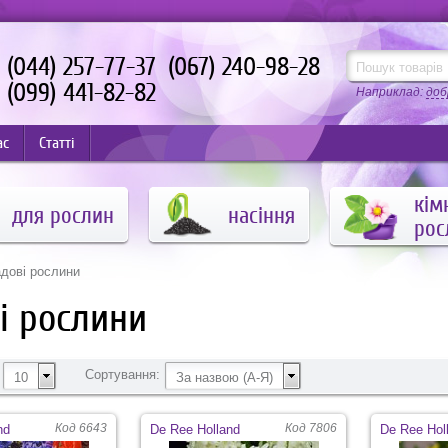
(044) 257-77-37
(067) 240-98-28
(099) 441-82-82
Наприклад:
доб
ас
Статті
кім
для рослин
насіння
рос
адові рослини
і рослини
Сортування:
10
За назвою (А-Я)
Код 6643
Код 7806
nd
De Ree Holland
De Ree Hol