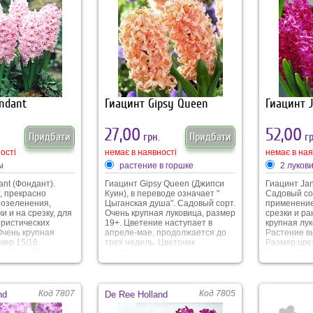
ого. Очень
имеет широкое применение в
йся аромат.
озеленении, также
используется для ранней
выгонки.
ndant
Гиацинт Gipsy Queen
Гиацинт 
27,00
52,00
Придбати
грн.
Придбати
гр
ості
немає в наявності
немає в ная
ы
растение в горшке
2 луков
nt (Фондант).
Гиацинт Gipsy Queen (Джипси
Гиацинт Jan
, прекрасно
Куин), в переводе означает "
Садовый со
 озеленения,
Цыганская душа". Садовый сорт.
применение
и и на срезку, для
Очень крупная луковица, размер
срезки и ра
ристических
19+. Цветение наступает в
крупная лук
Очень крупная
апреле-мае, продолжается до
Растение вы
мер 15/16.
трех недель. Цветочек
Размер цвет
той до 25 см.
соединяет в себе самые яркие
Цветение ра
ка около 5 см.
расцветки кораллового и
продолжите
риод - конец
абрикосового оттенка. Аромат
недель.Нео
о мая. Оттенок
очень стойкий и
запоминающ
ень нежный,
вдохновляющий. Размер
малиновый 
Код 7807
Код 7805
nd
De Ree Holland
мат устойчивый,
цветочка до 5-7 см, соцветие до
дополняет 
кий.
20-30 см. Даный сорт больше
стойкий аро