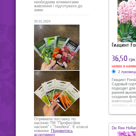
лазурно-голуб
необхідним елементами
запоминающи
живлення і підготувати до
зими.
25.01.2024
Гиацинт Fo
36,50
грн.
немає в наявн
2 луковиц
Гиацинт Fonda
Садовый сорт
подходит для
ранней выгонк
создания фло
композиций. 
луковица, раз
Растение высо
Размер цветоч
Цветение в пе
Отримали поставку по
апреля-начал
насінню ТМ "Професійне
цветочков оч
насіння" і "Seedera". Є класні
De Ree Holla
новинки.
Подивитись
розовый. Аро
асортимент
приятно-слад