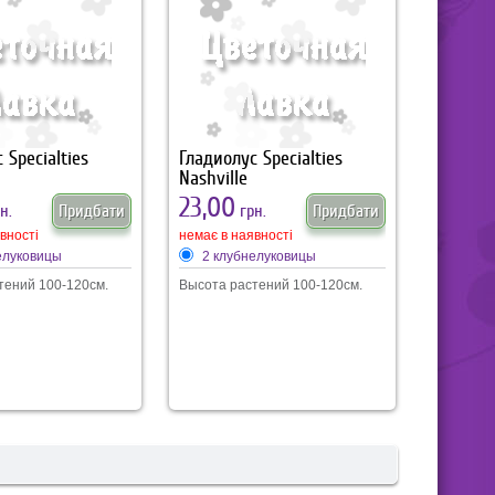
 Specialties
Гладиолус Specialties
Nashville
23,00
н.
Придбати
грн.
Придбати
вності
немає в наявності
елуковицы
2 клубнелуковицы
тений 100-120см.
Высота растений 100-120см.