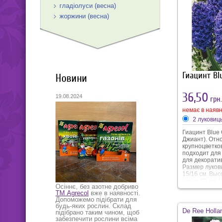
гладіолуси (весна)
жоржини (весна)
Гиацинт Bl
Новини
36,50
19.08.2024
грн.
немає в наявн
2 луковиц
Гиацинт Blue 
Джиант). Отно
крупноцветко
подходит для 
для декорати
Размер луков
15/16 см. Вы
около 25 см. 
Осіннє, без азотне добриво
начинается с
ТМ Agrecol
вже в наявності.
продолжитель
Допоможемо підібрати для
дней. Сам цв
будь-яких рослин. Склад
крупного разм
De Ree Holla
підібрано таким чином, щоб
меняется от г
забезпечити рослини всіма