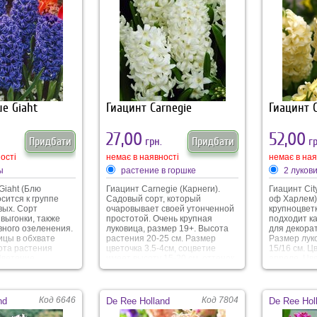
ue Giaht
Гиацинт Carnegie
Гиацинт C
27,00
52,00
Придбати
грн.
Придбати
гр
ості
немає в наявності
немає в ная
ы
растение в горшке
2 луков
Giaht (Блю
Гиацинт Carnegie (Карнеги).
Гиацинт Cit
сится к группе
Садовый сорт, который
оф Харлем).
вых. Сорт
очаровывает своей утонченной
крупноцвет
выгонки, также
простотой. Очень крупная
подходит ка
вного озеленения.
луковица, размер 19+. Высота
для декора
ицы в обхвате
растения 20-25 см. Размер
Размер лук
сота растения
цветочка 3.5-4см, соцветие
15/16 см. Ц
Цветение
имеет высоту 15-20 см, оттенок
апреле. Цве
 середины апреля,
кристально-белый. Сорт
размера, с
ностью около 17
отличается ранним цветением с
оттенка, н
еточек достаточно
начала апреля. Аромат
аромат.
ера, оттенок
цветочков тонкий, весенне-
Код 6646
Код 7804
nd
De Ree Holland
De Ree Hol
лубоко-синего до
сладкий. Даный сорт гиацинта