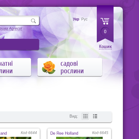
Укр
Рус
рива Agrecol
0
Кошик
натні
садові
лини
рослини
Вид:
Код 6644
Код 6645
land
De Ree Holland