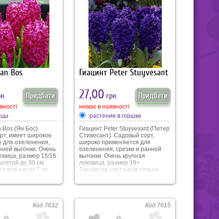
цветочка от глубинно-синего до
небесного голубого. Сорт
подходит как для зимней так и
весенней выгонки.
Jan Bos
Гиацинт Peter Stuyvesant
27,00
н.
Придбати
грн.
Придбати
вності
немає в наявності
ицы
растение в горшке
 Bos (Ян Бос).
Гиацинт Peter Stuyvesant (Питер
рт, имеет широкое
Стивесант). Садовый сорт,
 для озеленения,
широко применяется для
нней выгонки. Очень
озеленения, срезки и ранней
овица, размер 15/16.
выгонки. Очень крупная
сотой до 30 см.
луковица, размер 19+.
очков около 7 см.
Расцветка цветочков сильно
ннее, в марте,
впечатляет, оттенок от ярко-
льностью до 2-3
синего до глубинно-пурпурного
бычайно яркий,
окраса. Аромат сильный,
ийся, темно-
устойчивый, приятный.
оттенок цветочков
Растение высотой до 30 см.
Код 7612
Код 7615
незабываемый,
Размер цветочка около 7 см.
мат.
Цветение с марта по апрель.