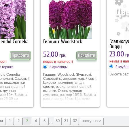
предназначен для
выращивания в открытом
грунте.
Гладиолус
endid Cornelia
Гиацинт Woodstock
Buggy
23,00
52,00
гр
Придбати
грн.
Придбати
немає в ная
ості
немає в наявності
2 клубн
в горшке
2 луковицы
Высота рас
did Cornelia
Гиацинт Woodstock (Вудсток).
рнелия). Садовый
Садовый крупноцветковый сорт.
но подходит как
Широко применяется для
ия так и ранней
срезки, озеленения и ранней
ь крупная
выгонки. Очень крупная
змер 19+. Высота
луковица, размер 15/16. Высота
о 25-30 см.
растения до 30 см. Цветочки
отой 15-20 см.
имеют размер около 8 см.
дне-раннее, в
Высота цветоноса 15-20 см.
е. Окрас цветочка
Цветение проходит в период с
себе ярко-
марта по апрель,
тенок, с более
продолжительностью 10-15
ня
1
2
3
4
5
30
31
32
наступна >
...
нутри и легкие
дней. Оттенок цветочка
. Аромат легкий,
притягивает своим винно-