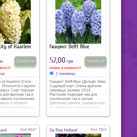
ity of Haarlem
Гиацинт Delft Blue
52,00
н.
Придбати
грн.
Придбати
вності
немає в наявності
ица
2 луковицы
y of Haarlem (Сити
Гиацинт Delft Blue (Дельфт блю).
 Относится к группе
Садовый сорт. Очень крупная
ковых. Сорт хорошо
луковица, размер 15/16.
к для выгонки так и
Растение подходит как для
тивного озеленения.
озеленения так и срезки.
овицы в обхвате
Цветение раннее, однократное,
ветение проходит в
но обильное, в период конец
точек крупного
марта - начало апреля. Размер
очно-желтого
цветочка до 8 см, высота
епревзойденный
соцветия 10-15 см, высота
самого растения до 30 см.
Даный сорт гиацинта имеет
Код 6647
Код 7803
land
De Ree Holland
нежный, легкий аромат. Оттенок