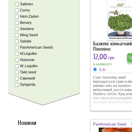
Satimex
Cerny
Hem Zaden
Benary
Seedera
Wing Seed
Sakata
Базилік кімнатний
PanAmerican Seeds
Піколіно
W.Legutko
12,00
грн.
П
Агроном
в наявності
W. Legutko
0.3г
Takii seed
Сорт базиліку, який
Смачний
вирощується саме в кі
Syngenta
умовах або на балконі.
вибагливий, росте шви
Любить тепло. Кущ ко
але гарно розгалуджен
великою кількістю листо
Можна сіяти в декілька 
врожай збирати хвиля
Широко вискористовуєт
кулінарії. Гарно підкр
Новини
страв або напоїв. В упа
PanAmerican Seed
г