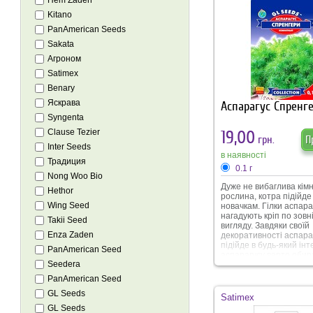
Hem Zaden
Kitano
PanAmerican Seeds
Sakata
Агроном
Satimex
Benary
Яскрава
Аспарагус Спренге
Syngenta
19,00
Clause Tezier
грн.
П
Inter Seeds
в наявності
Традиция
0.1 г
Nong Woo Bio
Дуже не вибаглива кім
Hethor
рослина, котра підійде
Wing Seed
новачкам. Гілки аспара
нагадують кріп по зов
Takii Seed
вигляду. Завдяки своїй
Enza Zaden
декоративності аспара
підійде в будь-який інт
PanAmerican Seed
аспарагусу варто обир
Seedera
просторий горщик і пр
увагу поливу та обпри
PanAmerican Seed
В упаковці 0.1 г
GL Seeds
Satimex
GL Seeds