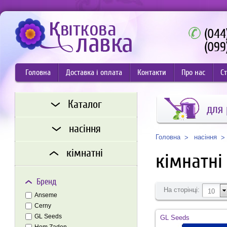
(044
(099
Головна
Доставка і оплата
Контакти
Про нас
Ст
Каталог
для
насіння
насіння
Головна
кімнатні
кімнатні
Бренд
На сторінці:
10
Anseme
Cerny
GL Seeds
GL Seeds