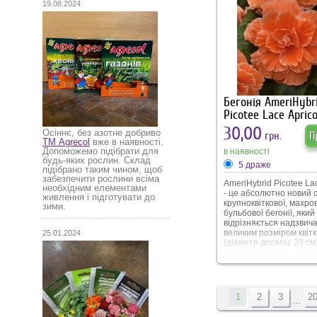
19.08.2024
Бегонія AmeriHybr
Picotee Lace Apric
30,00
Осіннє, без азотне добриво
грн.
П
ТМ Agrecol
вже в наявності.
Допоможемо підібрати для
в наявності
будь-яких рослин. Склад
5 драже
підібрано таким чином, щоб
забезпечити рослини всіма
AmeriHybrid Picotee Lac
необхідним елементами
- це абсолютно новий 
живлення і підготувати до
крупноквіткової, махров
зими.
бульбової бегонії, який
відрізняється надзвич
великим розміром квітк
25.01.2024
(діаметр досягає 23 см)
довго, протягом весни 
глибокої осені. Сорт
відрізняється виріняніс
Краще за все вирощуват
та напівтіні. Висота р
1
2
3
2
...
50 см, ширина 25-30 с
фасовка.