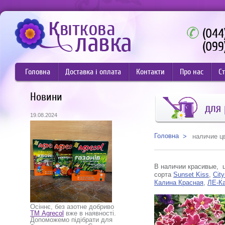
(044
(099
Головна
Доставка і оплата
Контакти
Про нас
Ст
Новини
для
19.08.2024
Головна
наличие ц
В наличии красивые, ц
сорта
Sunset Kiss
,
City
Калина Красная
,
ЛЕ-К
Осіннє, без азотне добриво
ТМ Agrecol
вже в наявності.
Допоможемо підібрати для