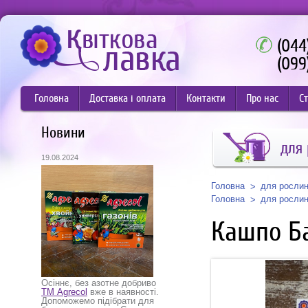
(044
(099
Головна
Доставка і оплата
Контакти
Про нас
Ст
Новини
для
19.08.2024
Головна
для росли
Головна
для росли
Кашпо Ба
Осіннє, без азотне добриво
ТМ Agrecol
вже в наявності.
Допоможемо підібрати для