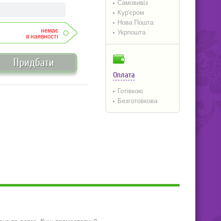
Самовивіз
Кур'єром
Нова Пошта
немає
Укрпошта
в наявності
Придбати
Оплата
Готівкою
Безготовкова