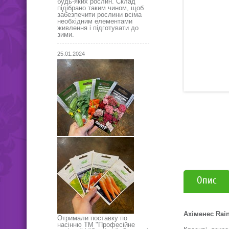
будь-яких рослин. Склад
підібрано таким чином, щоб
забезпечити рослини всіма
необхідним елементами
живлення і підготувати до
зими.
25.01.2024
Опис
Ахіменес Rai
Отримали поставку по
насінню ТМ "Професійне