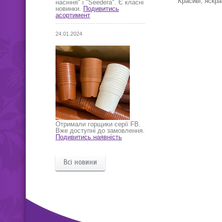
Красиві, яскр
насіння" і "Seedera". Є класні
новинки.
Подивитись
асортимент
24.01.2024
Отримали горщики серії FB.
Вже доступні до замовлення.
Подивитись наявність
Всі новини