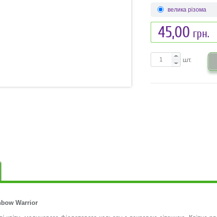
велика різома
45,00
грн.
шт.
nbow Warrior