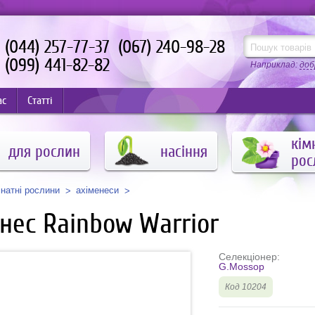
(044) 257-77-37
(067) 240-98-28
(099) 441-82-82
Наприклад:
доб
ас
Статті
кім
для рослин
насіння
рос
мнатні рослини
ахіменеси
нес Rainbow Warrior
Селекціонер:
G.Mossop
Код 10204