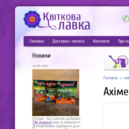
Головна
Доставка і оплата
Контакти
Про н
Новини
19.08.2024
Головна
кі
Ахіме
Осіннє, без азотне добриво
ТМ Agrecol
вже в наявності.
Допоможемо підібрати для