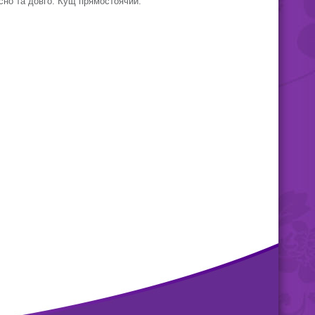
ясно та довго. Кущ прямостоячий.