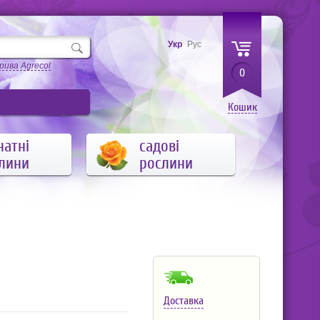
Укр
Рус
рива Agrecol
0
Кошик
натні
садові
лини
рослини
Доставка