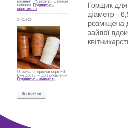
насіння" і "Seedera". Є класні
Горщик для 
новинки.
Подивитись
асортимент
діаметр - 6,
24.01.2024
розміщена д
зайвої вдои
квітникарс
Отримали горщики серії FB.
Вже доступні до замовлення.
Подивитись наявність
Всі новини