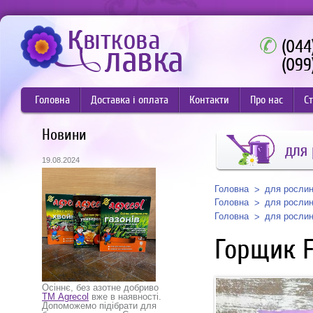
(044
(099
Головна
Доставка і оплата
Контакти
Про нас
Ст
Новини
для
19.08.2024
Головна
для росли
Головна
для росли
Головна
для росли
Горщик F
Осіннє, без азотне добриво
ТМ Agrecol
вже в наявності.
Допоможемо підібрати для