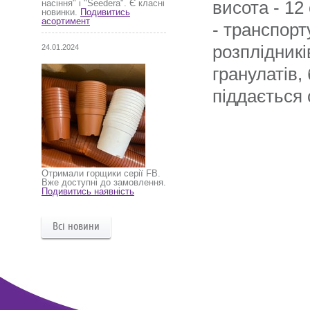
висота - 12
насіння" і "Seedera". Є класні
новинки.
Подивитись
асортимент
- транспорт
розплідникі
24.01.2024
гранулатів
піддається 
Отримали горщики серії FB.
Вже доступні до замовлення.
Подивитись наявність
Всі новини