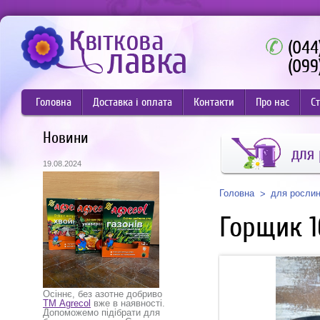
(044
(099
Головна
Доставка і оплата
Контакти
Про нас
Ст
Новини
для
19.08.2024
Головна
для росли
Горщик 1
Осіннє, без азотне добриво
ТМ Agrecol
вже в наявності.
Допоможемо підібрати для