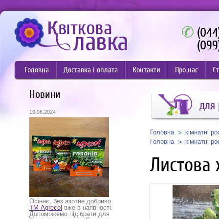
(044
(099
Головна
Доставка і оплата
Контакти
Про нас
Ст
Новини
для
19.08.2024
Головна
кімнатні р
Головна
кімнатні р
Листова 
Осіннє, без азотне добриво
ТМ Agrecol
вже в наявності.
Допоможемо підібрати для