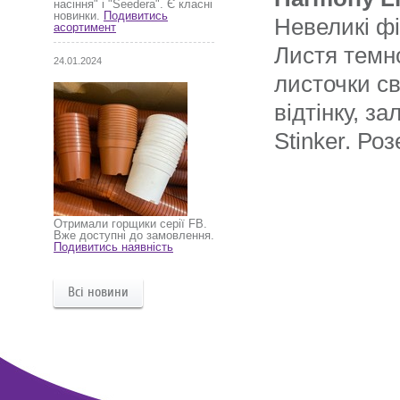
насіння" і "Seedera". Є класні
новинки.
Подивитись
Невеликі фі
асортимент
Листя темно
24.01.2024
листочки св
відтінку, з
Stinker. Ро
Отримали горщики серії FB.
Вже доступні до замовлення.
Подивитись наявність
Всі новини