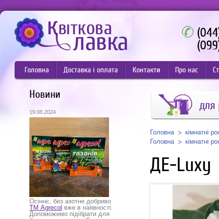
(044
(099
Головна
Доставка і оплата
Контакти
Про нас
Ст
Новини
для
19.08.2024
Головна
кімнатні р
Головна
кімнатні р
ДЕ-Luxy
Осіннє, без азотне добриво
ТМ Agrecol
вже в наявності.
Допоможемо підібрати для