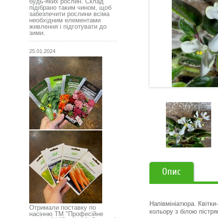
будь-яких рослин. Склад
підібрано таким чином, щоб
забезпечити рослини всіма
необхідним елементами
живлення і підготувати до
зими.
25.01.2024
Опис
Напівмініатюра. Квітки
Отримали поставку по
кольору з білою пістря
насінню ТМ "Професійне