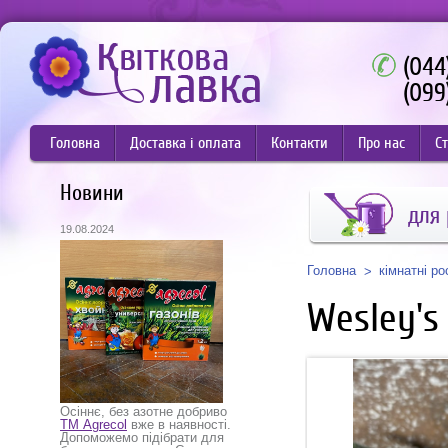
(044
(099
Головна
Доставка і оплата
Контакти
Про нас
Ст
Новини
для
19.08.2024
Головна
кімнатні р
Wesley's
Осіннє, без азотне добриво
ТМ Agrecol
вже в наявності.
Допоможемо підібрати для