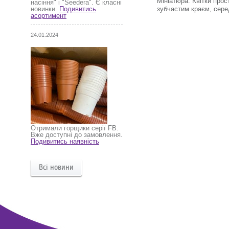
Мініатюра. Квітки про
насіння" і "Seedera". Є класні
зубчастим краєм, сере
новинки.
Подивитись
асортимент
24.01.2024
Отримали горщики серії FB.
Вже доступні до замовлення.
Подивитись наявність
Всі новини