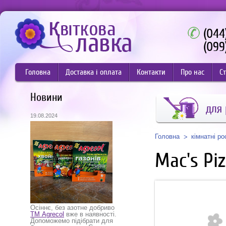
(044
(099
Головна
Доставка і оплата
Контакти
Про нас
Ст
Новини
для
19.08.2024
Головна
кімнатні р
Mac's Piz
Осіннє, без азотне добриво
ТМ Agrecol
вже в наявності.
Допоможемо підібрати для