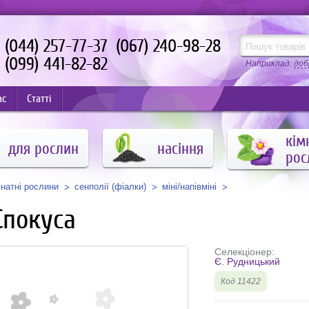
(044) 257-77-37
(067) 240-98-28
(099) 441-82-82
Наприклад:
доб
ас
Статті
кім
для рослин
насіння
рос
мнатні рослини
сенполії (фіалки)
міні/напівміні
Спокуса
Селекціонер:
Є. Рудницький
Код 11422