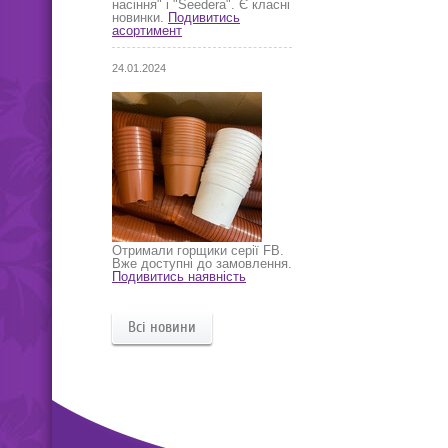
насіння" і "Seedera". Є класні
новинки.
Подивитись
асортимент
24.01.2024
Отримали горщики серії FB.
Вже доступні до замовлення.
Подивитись наявність
Всі новини