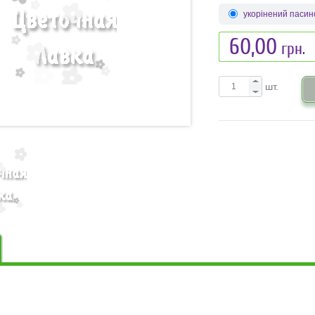
укорінений пасин
60,00
грн.
шт.