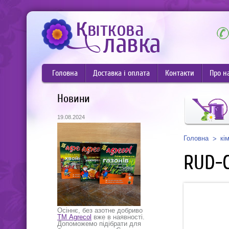
Головна
Доставка і оплата
Контакти
Про н
Новини
19.08.2024
Головна
кі
RUD-
Осіннє, без азотне добриво
ТМ Agrecol
вже в наявності.
Допоможемо підібрати для