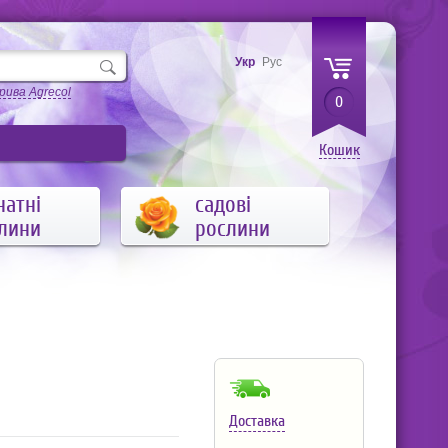
Укр
Рус
рива Agrecol
0
Кошик
натні
садові
лини
рослини
Доставка