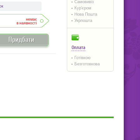
Самовивіз
ок
Кур'єром
Нова Пошта
немає
Укрпошта
в наявності
Придбати
Оплата
Готівкою
Безготовкова