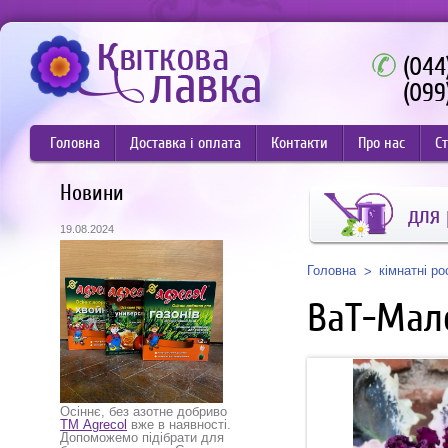
(044
(099
Головна
Доставка і оплата
Контакти
Про нас
Ст
Новини
для
19.08.2024
Головна
кімнатні р
ВаТ-Мал
Осіннє, без азотне добриво
ТМ Agrecol
вже в наявності.
Допоможемо підібрати для