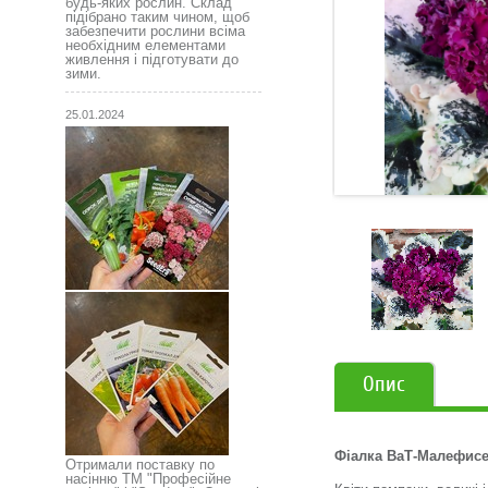
будь-яких рослин. Склад
підібрано таким чином, щоб
забезпечити рослини всіма
необхідним елементами
живлення і підготувати до
зими.
25.01.2024
Опис
Фіалка ВаТ-Малефисе
Отримали поставку по
насінню ТМ "Професійне