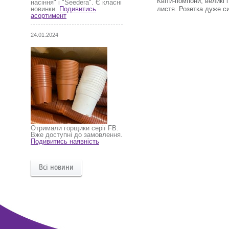
Квіти-помпони, великі
насіння" і "Seedera". Є класні
листя. Розетка дуже с
новинки.
Подивитись
асортимент
24.01.2024
Отримали горщики серії FB.
Вже доступні до замовлення.
Подивитись наявність
Всі новини