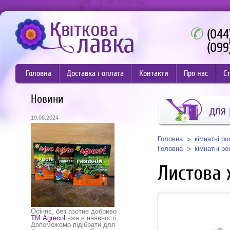
(044
(099
Головна
Доставка і оплата
Контакти
Про нас
Ст
Новини
для
19.08.2024
Головна
кімнатні р
Головна
кімнатні р
Листова 
Осіннє, без азотне добриво
ТМ Agrecol
вже в наявності.
Допоможемо підібрати для