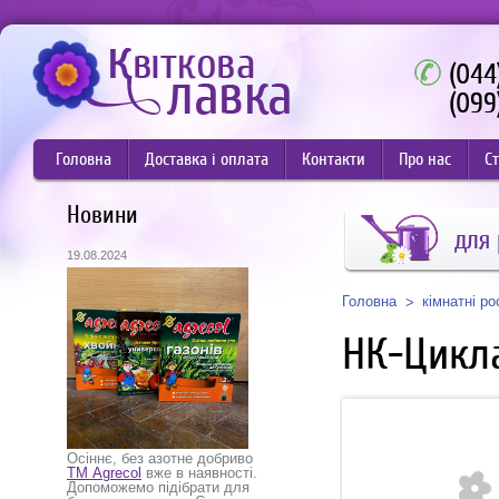
(044
(099
Головна
Доставка і оплата
Контакти
Про нас
Ст
Новини
для
19.08.2024
Головна
кімнатні р
НК-Цикл
Осіннє, без азотне добриво
ТМ Agrecol
вже в наявності.
Допоможемо підібрати для