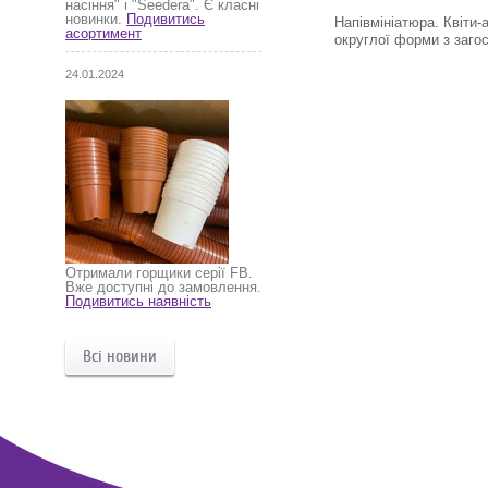
насіння" і "Seedera". Є класні
новинки.
Подивитись
Напівмініатюра. Квіти-
асортимент
округлої форми з заго
24.01.2024
Отримали горщики серії FB.
Вже доступні до замовлення.
Подивитись наявність
Всі новини