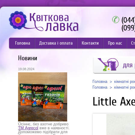
(044
(099
Головна
Доставка і оплата
Контакти
Про нас
Ст
Новини
для
19.08.2024
Головна
кімнатні р
Головна
кімнатні р
Little Axe
Осіннє, без азотне добриво
ТМ Agrecol
вже в наявності.
Допоможемо підібрати для